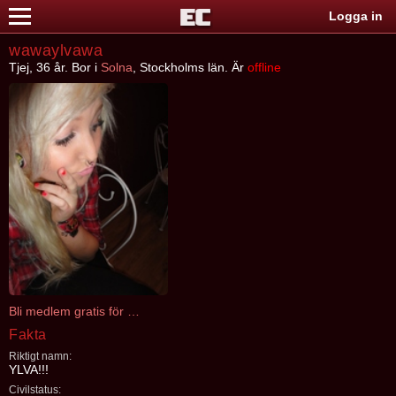
Logga in
wawaylvawa
Tjej, 36 år. Bor i
Solna
, Stockholms län. Är
offline
Bli medlem gratis för att kontakta wawaylvawa
Fakta
Riktigt namn:
YLVA!!!
Civilstatus: