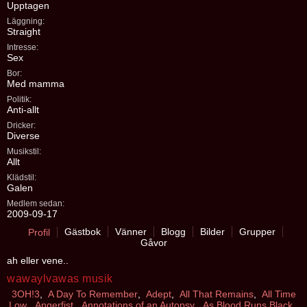
Upptagen
Läggning:
Straight
Intresse:
Sex
Bor:
Med mamma
Politik:
Anti-allt
Dricker:
Diverse
Musikstil:
Allt
Klädstil:
Galen
Medlem sedan:
2009-09-17
Gästbok
Vänner
Blogg
Bilder
Grupper
Profil
Gåvor
ah eller vene..
wawaylvawas musik
3OH!3
,
A Day To Remember
,
Adept
,
All That Remains
,
All Time
Low
,
Angerfist
,
Annotations of an Autopsy
,
As Blood Runs Black
,