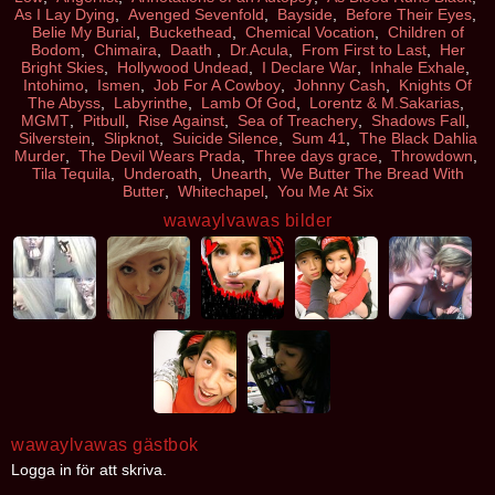
As I Lay Dying
,
Avenged Sevenfold
,
Bayside
,
Before Their Eyes
,
Belie My Burial
,
Buckethead
,
Chemical Vocation
,
Children of
Bodom
,
Chimaira
,
Daath
,
Dr.Acula
,
From First to Last
,
Her
Bright Skies
,
Hollywood Undead
,
I Declare War
,
Inhale Exhale
,
Intohimo
,
Ismen
,
Job For A Cowboy
,
Johnny Cash
,
Knights Of
The Abyss
,
Labyrinthe
,
Lamb Of God
,
Lorentz & M.Sakarias
,
MGMT
,
Pitbull
,
Rise Against
,
Sea of Treachery
,
Shadows Fall
,
Silverstein
,
Slipknot
,
Suicide Silence
,
Sum 41
,
The Black Dahlia
Murder
,
The Devil Wears Prada
,
Three days grace
,
Throwdown
,
Tila Tequila
,
Underoath
,
Unearth
,
We Butter The Bread With
Butter
,
Whitechapel
,
You Me At Six
wawaylvawas bilder
wawaylvawas gästbok
Logga in för att skriva.