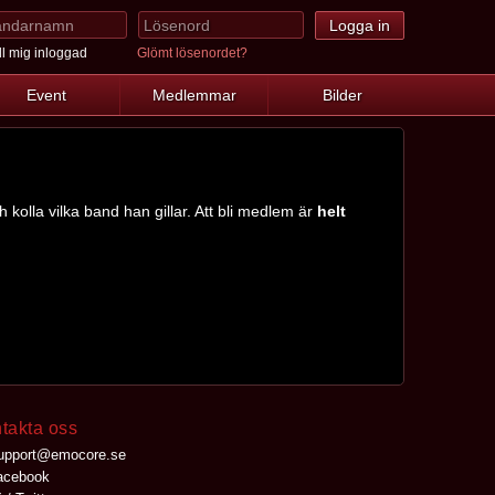
l mig inloggad
Glömt lösenordet?
Event
Medlemmar
Bilder
 kolla vilka band han gillar. Att bli medlem är
helt
takta oss
upport@emocore.se
cebook