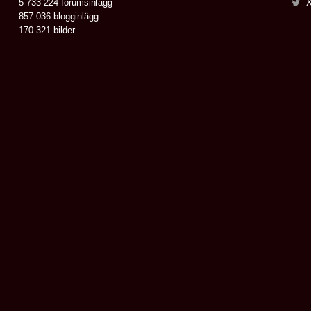
5 733 224 forumsinlägg
X
857 036 blogginlägg
170 321 bilder