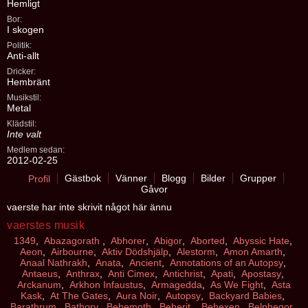
Hemligt
Bor:
I skogen
Politik:
Anti-allt
Dricker:
Hembränt
Musikstil:
Metal
Klädstil:
Inte valt
Medlem sedan:
2012-02-25
Gästbok
Vänner
Blogg
Bilder
Grupper
Profil
Gåvor
vaerste har inte skrivit något här ännu
vaerstes musik
1349
,
Abazagorath
,
Abhorer
,
Abigor
,
Aborted
,
Abyssic Hate
,
Aeon
,
Airbourne
,
Aktiv Dödshjälp
,
Alestorm
,
Amon Amarth
,
Anaal Nathrakh
,
Anata
,
Ancient
,
Annotations of an Autopsy
,
Antaeus
,
Anthrax
,
Anti Cimex
,
Antichrist
,
Apati
,
Apostasy
,
Arckanum
,
Arkhon Infaustus
,
Armagedda
,
As We Fight
,
Asta
Kask
,
At The Gates
,
Aura Noir
,
Autopsy
,
Backyard Babies
,
Barathrum
,
Bathory
,
Behemoth
,
Beherit
,
Behexen
,
Belphegor
,