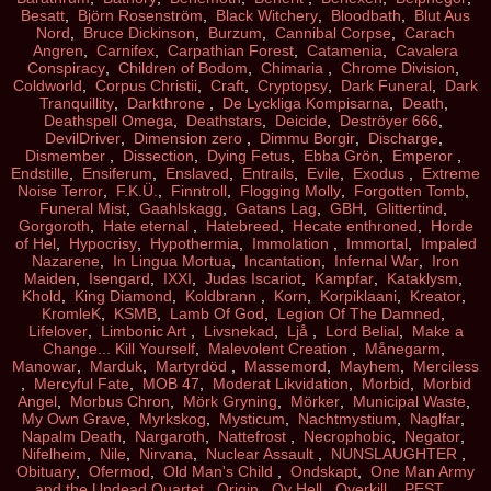
Besatt
,
Björn Rosenström
,
Black Witchery
,
Bloodbath
,
Blut Aus
Nord
,
Bruce Dickinson
,
Burzum
,
Cannibal Corpse
,
Carach
Angren
,
Carnifex
,
Carpathian Forest
,
Catamenia
,
Cavalera
Conspiracy
,
Children of Bodom
,
Chimaria
,
Chrome Division
,
Coldworld
,
Corpus Christii
,
Craft
,
Cryptopsy
,
Dark Funeral
,
Dark
Tranquillity
,
Darkthrone
,
De Lyckliga Kompisarna
,
Death
,
Deathspell Omega
,
Deathstars
,
Deicide
,
Deströyer 666
,
DevilDriver
,
Dimension zero
,
Dimmu Borgir
,
Discharge
,
Dismember
,
Dissection
,
Dying Fetus
,
Ebba Grön
,
Emperor
,
Endstille
,
Ensiferum
,
Enslaved
,
Entrails
,
Evile
,
Exodus
,
Extreme
Noise Terror
,
F.K.Ü.
,
Finntroll
,
Flogging Molly
,
Forgotten Tomb
,
Funeral Mist
,
Gaahlskagg
,
Gatans Lag
,
GBH
,
Glittertind
,
Gorgoroth
,
Hate eternal
,
Hatebreed
,
Hecate enthroned
,
Horde
of Hel
,
Hypocrisy
,
Hypothermia
,
Immolation
,
Immortal
,
Impaled
Nazarene
,
In Lingua Mortua
,
Incantation
,
Infernal War
,
Iron
Maiden
,
Isengard
,
IXXI
,
Judas Iscariot
,
Kampfar
,
Kataklysm
,
Khold
,
King Diamond
,
Koldbrann
,
Korn
,
Korpiklaani
,
Kreator
,
KromleK
,
KSMB
,
Lamb Of God
,
Legion Of The Damned
,
Lifelover
,
Limbonic Art
,
Livsnekad
,
Ljå
,
Lord Belial
,
Make a
Change... Kill Yourself
,
Malevolent Creation
,
Månegarm
,
Manowar
,
Marduk
,
Martyrdöd
,
Massemord
,
Mayhem
,
Merciless
,
Mercyful Fate
,
MOB 47
,
Moderat Likvidation
,
Morbid
,
Morbid
Angel
,
Morbus Chron
,
Mörk Gryning
,
Mörker
,
Municipal Waste
,
My Own Grave
,
Myrkskog
,
Mysticum
,
Nachtmystium
,
Naglfar
,
Napalm Death
,
Nargaroth
,
Nattefrost
,
Necrophobic
,
Negator
,
Nifelheim
,
Nile
,
Nirvana
,
Nuclear Assault
,
NUNSLAUGHTER
,
Obituary
,
Ofermod
,
Old Man's Child
,
Ondskapt
,
One Man Army
and the Undead Quartet
,
Origin
,
Ov Hell
,
Overkill
,
PEST
,