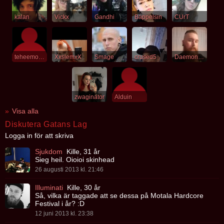
kalan
Vickx
Gandhi
Bappelsin
CUrT
teheemoshow
XxslemxX
Smage
crused5
DaemonEros
zwaginator
Alduin
Visa alla
Diskutera Gatans Lag
Logga in för att skriva
Sjukdom
Kille, 31 år
Sieg heil. Oioioi skinhead
26 augusti 2013 kl. 21:46
Illuminati
Kille, 30 år
Så, vilka är taggade att se dessa på Motala Hardcore
Festival i år? :D
12 juni 2013 kl. 23:38