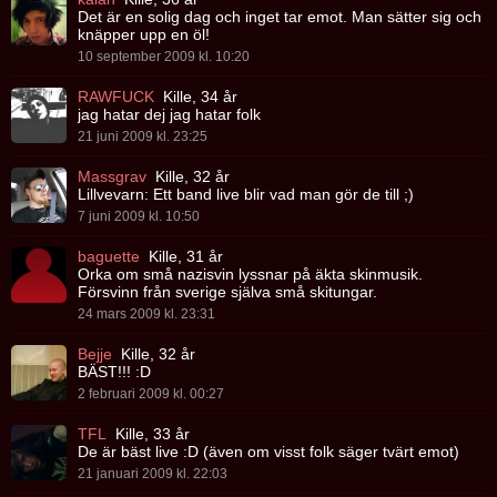
Det är en solig dag och inget tar emot. Man sätter sig och
knäpper upp en öl!
10 september 2009 kl. 10:20
RAWFUCK
Kille, 34 år
jag hatar dej jag hatar folk
21 juni 2009 kl. 23:25
Massgrav
Kille, 32 år
Lillvevarn: Ett band live blir vad man gör de till ;)
7 juni 2009 kl. 10:50
baguette
Kille, 31 år
Orka om små nazisvin lyssnar på äkta skinmusik.
Försvinn från sverige själva små skitungar.
24 mars 2009 kl. 23:31
Bejje
Kille, 32 år
BÄST!!! :D
2 februari 2009 kl. 00:27
TFL
Kille, 33 år
De är bäst live :D (även om visst folk säger tvärt emot)
21 januari 2009 kl. 22:03