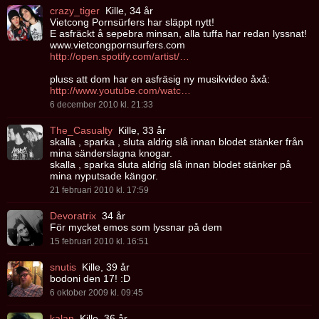
crazy_tiger
Kille, 34 år
Vietcong Pornsürfers har släppt nytt!
E asfräckt å sepebra minsan, alla tuffa har redan lyssnat!
www.vietcongpornsurfers.com
http://open.spotify.com/artist/4LUiSUbDwIyaEtHMIrAld8
pluss att dom har en asfräsig ny musikvideo åxå:
http://www.youtube.com/watch?v=kA8xCKsLlHQ&feature=related
6 december 2010 kl. 21:33
The_Casualty
Kille, 33 år
skalla , sparka , sluta aldrig slå innan blodet stänker från
mina sänderslagna knogar.
skalla , sparka sluta aldrig slå innan blodet stänker på
mina nyputsade kängor.
21 februari 2010 kl. 17:59
Devoratrix
34 år
För mycket emos som lyssnar på dem
15 februari 2010 kl. 16:51
snutis
Kille, 39 år
bodoni den 17! :D
6 oktober 2009 kl. 09:45
kalan
Kille, 36 år