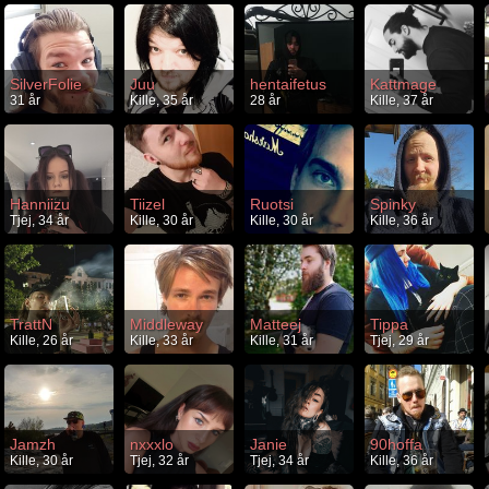
SilverFolie
Juu
hentaifetus
Kattmage
31 år
Kille, 35 år
28 år
Kille, 37 år
Hanniizu
Tiizel
Ruotsi
Spinky
Tjej, 34 år
Kille, 30 år
Kille, 30 år
Kille, 36 år
TrattN
Middleway
Matteej
Tippa
Kille, 26 år
Kille, 33 år
Kille, 31 år
Tjej, 29 år
Jamzh
nxxxlo
Janie
90hoffa
Kille, 30 år
Tjej, 32 år
Tjej, 34 år
Kille, 36 år