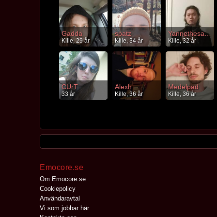
Gadda
spatz
Yannethesaftig
Kille, 29 år
Kille, 34 år
Kille, 32 år
CUrT
Alexh
Medelpad
33 år
Kille, 36 år
Kille, 36 år
Emocore.se
Om Emocore.se
Cookiepolicy
Användaravtal
Vi som jobbar här