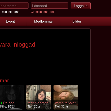
l mig inloggad
Glömt lösenordet?
Event
Medlemmar
Bilder
vara inloggad
mmar
●
Reinad
regnplaneten
VampireSaint
Kille, 36 år
Tjej, 25 år
Tjej, 32 år