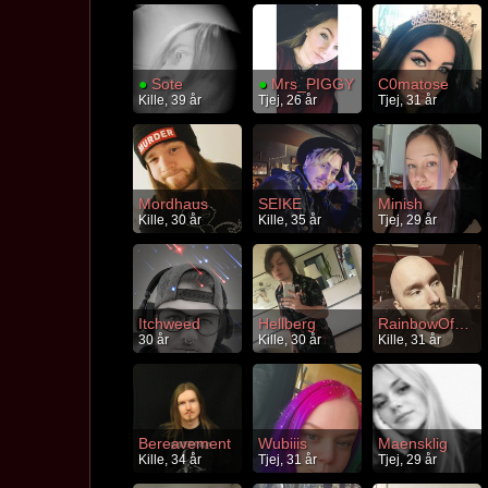
●
Sote
●
Mrs_PIGGY
C0matose
Kille, 39 år
Tjej, 26 år
Tjej, 31 år
Mordhaus
SEIKE
Minish
Kille, 30 år
Kille, 35 år
Tjej, 29 år
Itchweed
Hellberg
RainbowOfDoom
30 år
Kille, 30 år
Kille, 31 år
Bereavement
Wubiiis
Maensklig
Kille, 34 år
Tjej, 31 år
Tjej, 29 år