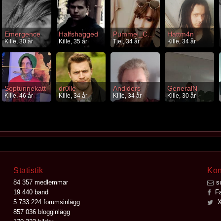
Emergence
Halfshagged
Pummel_Chan
Hattm4n
Kille, 30 år
Kille, 35 år
Tjej, 34 år
Kille, 34 år
Soptunnekatt
dr0lle
Andiders
GeneralN
Kille, 46 år
Kille, 34 år
Kille, 34 år
Kille, 30 år
Statistik
Kon
84 357 medlemmar
s
19 440 band
Fa
5 733 224 forumsinlägg
X
857 036 blogginlägg