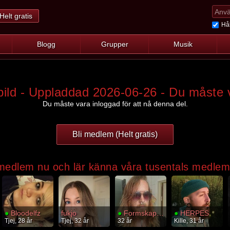
Helt gratis
Hål
Blogg
Grupper
Musik
bild - Uppladdad 2026-06-26 - Du måste 
Du måste vara inloggad för att nå denna del.
Bli medlem (Helt gratis)
 medlem nu och lär känna våra tusentals medle
●
Bloodelfz
fukjo
●
Formskapelse
●
HERPES
Tjej, 28 år
Tjej, 32 år
32 år
Kille, 31 år