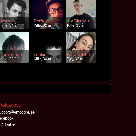
Azeox
Doffe
●
Whitenoise92
Kille, 34 år
Kille, 32 år
Kille, 33 år
hackerman
Leakim
KLICKAlNTE
Kille, 28 år
Kille, 34 år
Tjej, 32 år
takta oss
upport@emocore.se
cebook
 / Twitter