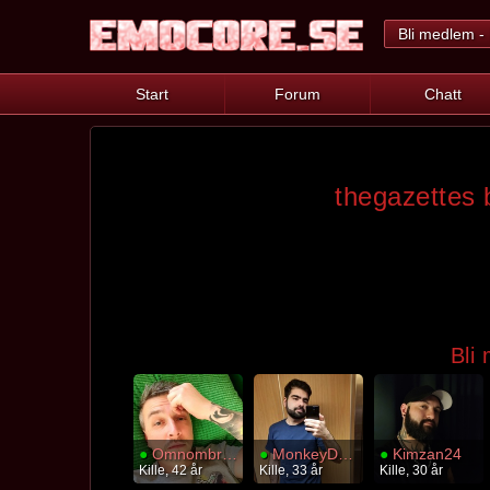
Bli medlem - 
Start
Forum
Chatt
thegazettes 
Bli
●
Omnombrains
●
MonkeyDLuffy
●
Kimzan24
Kille, 42 år
Kille, 33 år
Kille, 30 år