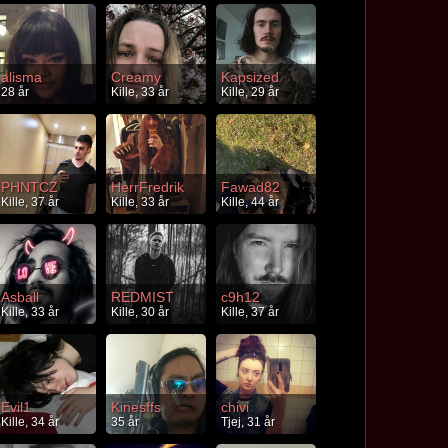
alisma
Creamy
Kapsized
28 år
Kille, 33 år
Kille, 29 år
PHNTCZ
HerrFredrik
Fawad82
Kille, 37 år
Kille, 33 år
Kille, 44 år
Asball
REDMIST
c9h12
Kille, 33 år
Kille, 30 år
Kille, 37 år
Evil1
Kinesffs
chivi
Kille, 34 år
35 år
Tjej, 31 år