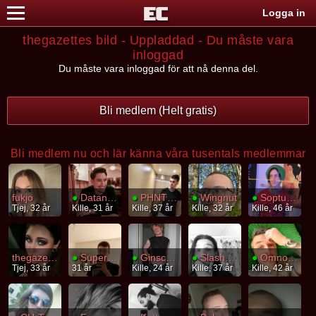
Logga in
thegazettes bild - Uppladdad - Du måste vara
inloggad
Du måste vara inloggad för att nå denna del.
Bli medlem (Helt gratis)
Bli medlem nu och lär känna våra tusentals medlemmar
fukjo
●
Datanissen
●
PHNTCZ
●
Wingnut
●
Soptunnekatt
Tjej, 32 år
Kille, 31 år
Kille, 37 år
Kille, 32 år
Kille, 46 år
thegazette
●
SuperHans
●
Ginschen
●
Slasherbob
●
Omnombrains
Tjej, 33 år
31 år
Kille, 24 år
Kille, 37 år
Kille, 42 år