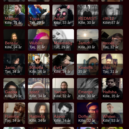
Matteej
Tippa
Asball
REDMIST
c9h12
Kille, 31 år
Tjej, 29 år
Kille, 33 år
Kille, 30 år
Kille, 37 år
Bereavement
Wubiiis
Maensklig
Jamzh
nxxxlo
Kille, 34 år
Tjej, 31 år
Tjej, 29 år
Kille, 30 år
Tjej, 32 år
Janie
90hoffa
Evil1
Kinesffs
chivi
Tjej, 34 år
Kille, 36 år
Kille, 34 år
35 år
Tjej, 31 år
Gadda
spatz
Yannethesaftig
Emergence
Halfshagged
Kille, 29 år
Kille, 34 år
Kille, 32 år
Kille, 30 år
Kille, 35 år
Pummel_Chan
Hattm4n
Azeox
Doffe
Whitenoise92
Tjej, 34 år
Kille, 34 år
Kille, 34 år
Kille, 32 år
Kille, 33 år