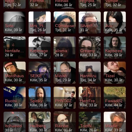
fukjo
Formskapelse
Reinad
regnplaneten
VampireSaint
Tjej, 32 år
32 år
Kille, 36 år
Tjej, 25 år
Tjej, 32 år
Sote
Mrs_PIGGY
C0matose
SilverFolie
Juu
Kille, 39 år
Tjej, 26 år
Tjej, 31 år
31 år
Kille, 35 år
hentaifetus
Kattmage
alisma
Creamy
Kapsized
28 år
Kille, 37 år
28 år
Kille, 33 år
Kille, 29 år
Mordhaus
SEIKE
Minish
Hanniizu
Tiizel
Kille, 30 år
Kille, 35 år
Tjej, 29 år
Tjej, 34 år
Kille, 30 år
Ruotsi
Spinky
PHNTCZ
HerrFredrik
Fawad82
Kille, 30 år
Kille, 36 år
Kille, 37 år
Kille, 33 år
Kille, 44 år
Itchweed
Hellberg
RainbowOfDoom
TrattN
Middleway
30 år
Kille, 30 år
Kille, 31 år
Kille, 26 år
Kille, 33 år