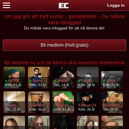
Logga in
om jag gör ett nytt konto - quinephelis - Du måste
vara inloggad
Du måste vara inloggad för att nå denna del.
Bli medlem (Helt gratis)
Bli medlem nu och lär känna våra tusentals medlemmar
●
HERPES
●
MonkeyDLuffy
●
ghoulgvtz
●
Naysayer
●
Lime
Kille, 31 år
Kille, 33 år
Tjej, 24 år
Kille, 36 år
Kille, 31 år
Dayyy
Scientist
Omnombrains
Kimzan24
Bloodelfz
Tjej, 25 år
Kille, 32 år
Kille, 42 år
Kille, 30 år
Tjej, 28 år