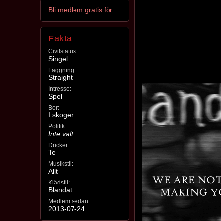
Bli medlem gratis för att kontakta _Wurfless_
Fakta
Civilstatus:
Singel
Läggning:
Straight
Intresse:
Spel
Bor:
I skogen
Politik:
Inte valt
Dricker:
Te
Musikstil:
Allt
Klädstil:
Blandat
Medlem sedan:
2013-07-24