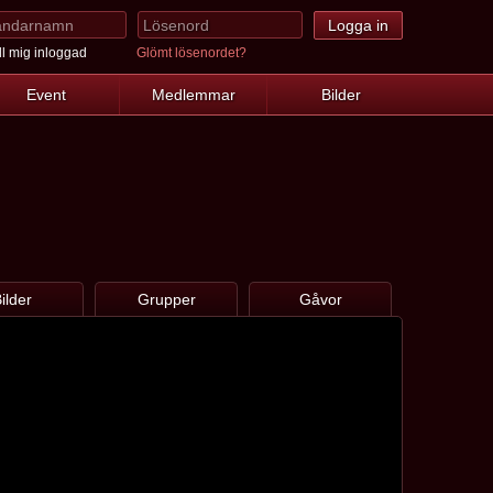
l mig inloggad
Glömt lösenordet?
Event
Medlemmar
Bilder
ilder
Grupper
Gåvor