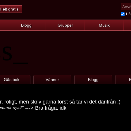
Helt gratis
Hål
Blogg
Grupper
Musik
ss_
Gästbok
Vänner
Blogg
B
, roligt, men skriv gärna först så tar vi det därifrån :)
 kommer nya?
" ---> Bra fråga, idk