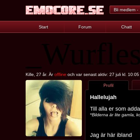
Bli medlem - 
Start
Forum
Chatt
_Wurfle
Kille, 27 år. Är
offline
och var senast aktiv: 27 juli kl. 10:05
Profil
Hallelujah
Till alla er som addar
"
Bilderna är lite gamla,
Jag är här ibland