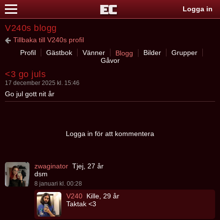
Logga in
V240s blogg
Tillbaka till V240s profil
Profil
Gästbok
Vänner
Bilder
Grupper
Blogg
Gåvor
<3 go juls
17 december 2025 kl. 15:46
Go jul gott nit år
Logga in för att kommentera
zwaginator
Tjej, 27 år
dsm
8 januari kl. 00:28
V240
Kille, 29 år
Taktak <3