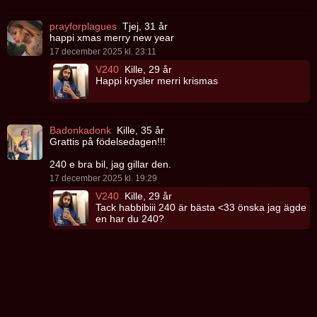
prayforplagues
Tjej, 31 år
happi xmas merry new year
17 december 2025 kl. 23:11
V240
Kille, 29 år
Happi krysler merri krismas
Badonkadonk
Kille, 35 år
Grattis på födelsedagen!!!
240 e bra bil, jag gillar den.
17 december 2025 kl. 19:29
V240
Kille, 29 år
Tack habbibiii 240 är bästa <33 önska jag ägde
en har du 240?