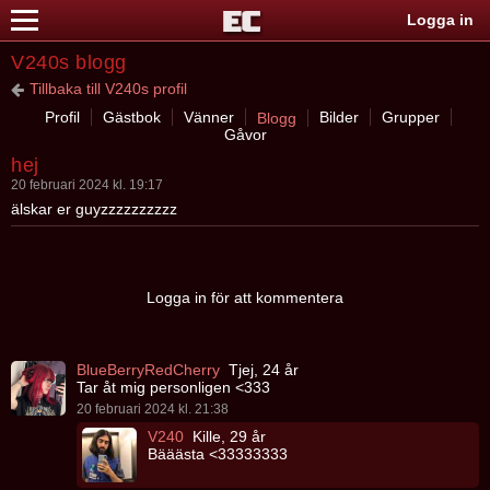
Logga in
V240s blogg
Tillbaka till V240s profil
Profil
Gästbok
Vänner
Bilder
Grupper
Blogg
Gåvor
hej
20 februari 2024 kl. 19:17
älskar er guyzzzzzzzzzz
Logga in för att kommentera
BlueBerryRedCherry
Tjej, 24 år
Tar åt mig personligen <333
20 februari 2024 kl. 21:38
V240
Kille, 29 år
Bääästa <33333333