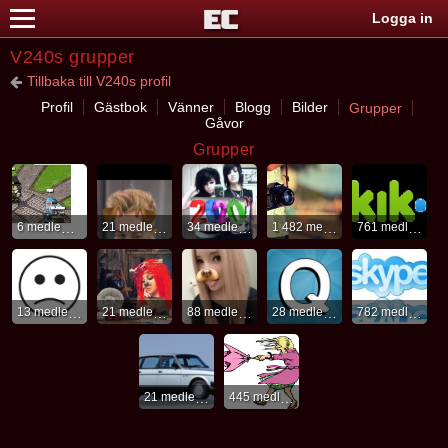
Logga in
V240s grupper
Tillbaka till V240s profil
Profil
Gästbok
Vänner
Blogg
Bilder
Grupper
Gåvor
Grupper
6 medlemmar
21 medlemmar
34 medlemmar
1 482 medlemmar
761 medlemmar
13 medlemmar
21 medlemmar
88 medlemmar
28 medlemmar
782 medlemmar
21 medlemmar
445 medlemmar