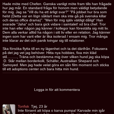
Hade möte med Chefen. Ganska vanligt möte fram tills han frågade
hur jag mår. En standard fråga för honom men väldigt betydande
för mig. Jag sa "Vill du ha ett ärligt svar?" "På jobbet hur bra som
helst (Detta var en lögn såklart men ska inte gå på svenska killar
och deras office drama)". "Men för mig själv väldigt dåligt" Han
svarade "Jaha" och bara gick vidare i samtalet! xd bra chef. Tror
inte han eller någon jag känner / kollegor kan föreställa sig mitt liv.
Dem alla verkar alltid ha någon i sitt liv eller en relation. Jag känner
ingen som har varit eller är lika isolerad / ensam mig. Tror många
inte klarar av det och panik tvingar sig till relationer.
Ska försöka flytta till en ny lägenhet och ta det därifrån. Fokusera
på det jag vet jag behöver. Hitta nya hobbies, fixa min kläd
stil.........., Träna och bestämma mig över vilken hund jag ska köpa
:D. Står mellan borderkolli, Schäfer, Austrailian Shepard och
Samoyed. Men jag hade velat göra en sån film moment och sticka
till ett adoptions center och bara hitta min hund.
Logga in för att kommentera
Tonfisk
Tjej, 23 år
Inte försent att köpa o karva pumpa! Karvade min igår