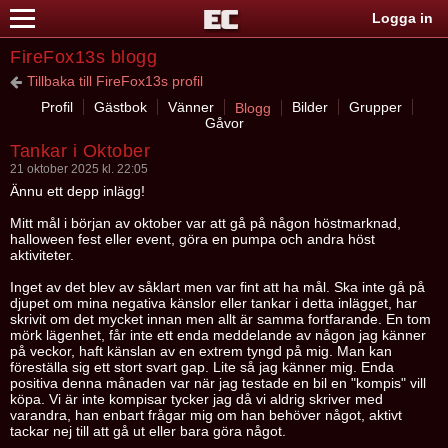
Logga in
FireFox13s blogg
Tillbaka till FireFox13s profil
Profil
Gästbok
Vänner
Bilder
Grupper
Blogg
Gåvor
Tankar i Oktober
21 oktober 2025 kl. 22:05
Ännu ett depp inlägg!
Mitt mål i början av oktober var att gå på någon höstmarknad,
halloween fest eller event, göra en pumpa och andra höst
aktiviteter.
Inget av det blev av såklart men var fint att ha mål. Ska inte gå på
djupet om mina negativa känslor eller tankar i detta inlägget, har
skrivit om det mycket innan men allt är samma fortfarande. En tom
mörk lägenhet, får inte ett enda meddelande av någon jag känner
på veckor, haft känslan av en extrem tyngd på mig. Man kan
föreställa sig ett stort svart gap. Lite så jag känner mig. Enda
positiva denna månaden var när jag testade en bil en "kompis" vill
köpa. Vi är inte kompisar tycker jag då vi aldrig skriver med
varandra, han enbart frågar mig om han behöver något, aktivt
tackar nej till att gå ut eller bara göra något.