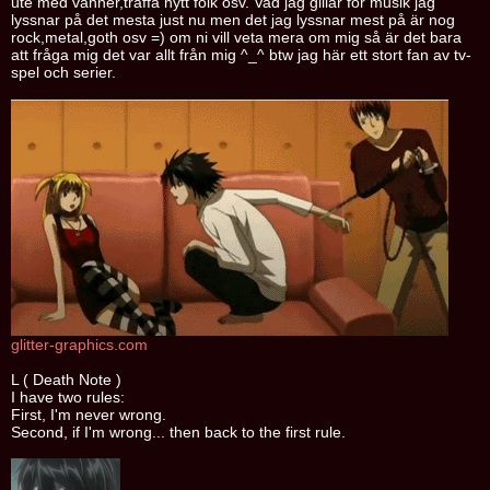
ute med vänner,träffa nytt folk osv. Vad jag gillar för musik jag
lyssnar på det mesta just nu men det jag lyssnar mest på är nog
rock,metal,goth osv =) om ni vill veta mera om mig så är det bara
att fråga mig det var allt från mig ^_^ btw jag här ett stort fan av tv-
spel och serier.
glitter-graphics.com
L ( Death Note )
I have two rules:
First, I'm never wrong.
Second, if I'm wrong... then back to the first rule.