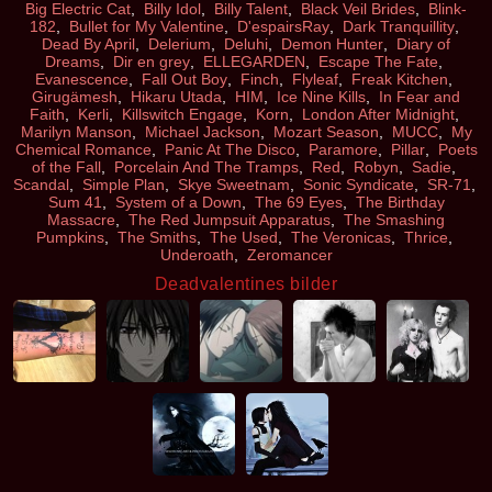
Big Electric Cat
,
Billy Idol
,
Billy Talent
,
Black Veil Brides
,
Blink-
182
,
Bullet for My Valentine
,
D'espairsRay
,
Dark Tranquillity
,
Dead By April
,
Delerium
,
Deluhi
,
Demon Hunter
,
Diary of
Dreams
,
Dir en grey
,
ELLEGARDEN
,
Escape The Fate
,
Evanescence
,
Fall Out Boy
,
Finch
,
Flyleaf
,
Freak Kitchen
,
Girugämesh
,
Hikaru Utada
,
HIM
,
Ice Nine Kills
,
In Fear and
Faith
,
Kerli
,
Killswitch Engage
,
Korn
,
London After Midnight
,
Marilyn Manson
,
Michael Jackson
,
Mozart Season
,
MUCC
,
My
Chemical Romance
,
Panic At The Disco
,
Paramore
,
Pillar
,
Poets
of the Fall
,
Porcelain And The Tramps
,
Red
,
Robyn
,
Sadie
,
Scandal
,
Simple Plan
,
Skye Sweetnam
,
Sonic Syndicate
,
SR-71
,
Sum 41
,
System of a Down
,
The 69 Eyes
,
The Birthday
Massacre
,
The Red Jumpsuit Apparatus
,
The Smashing
Pumpkins
,
The Smiths
,
The Used
,
The Veronicas
,
Thrice
,
Underoath
,
Zeromancer
Deadvalentines bilder