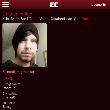
Logga in
Deadvalentine
Kille, 34 år. Bor i
Floda
, Västra Götalands län. Är
offline
Bli medlem gratis för att kontakta Deadvalentine
Fakta
Riktigt namn:
Rasmus
Civilstatus:
Inte valt
Läggning:
Straight