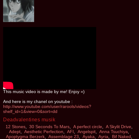
This music video is made by me! Enjoy =)
And here is my chanel on youtube :
http://www.youtube.com/user/rarools/videos?
shelf_id=1&view=0&sort=dd
Deadvalentines musik
12 Stones
,
30 Seconds To Mars
,
A perfect circle
,
A Skylit Drive
,
Adept
,
Aesthetic Perfection
,
AFI
,
Angelspit
,
Anna Tsuchiya
,
Apoptygma Berzerk
,
Assemblage 23
,
Ayaka
,
Ayria
,
Bif Naked
,