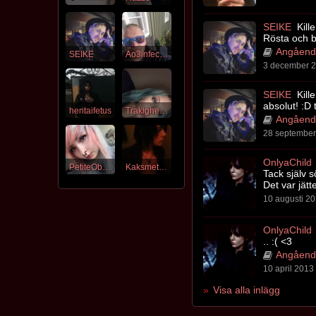
SEIKE
Kille
Rösta och b
Angående
SEIKE
Ao3infected
3 december 2
SEIKE
Kille
absolut! :D 
hentaifetus
Trakigheters
Angående
28 september 
OnlyaChild
PetiteObama
Kaksmeten
Tack själv 
Det var jätt
10 augusti 20
OnlyaChild
.. :( <3
Angående
10 april 2013 
Visa alla inlägg