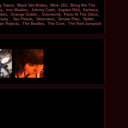
ly Talent
,
Black Veil Brides
,
Blink-182
,
Bring Me The
ay
,
Iron Maiden
,
Johnny Cash
,
Kapten Röd
,
Kerbera
,
 Men
,
Orange Goblin
,
Overworld
,
Panic At The Disco
,
medy
,
Sex Pistols
,
Silverstein
,
Simple Plan
,
Skillet
,
can Rejects
,
The Beatles
,
The Cure
,
The Red Jumpsuit