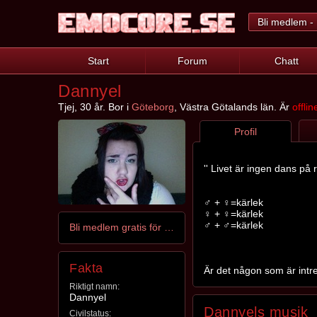
Bli medlem - 
Start
Forum
Chatt
Dannyel
Tjej, 30 år. Bor i
Göteborg
, Västra Götalands län. Är
offlin
Profil
'' Livet är ingen dans på 
♂ + ♀=kärlek
♀ + ♀=kärlek
♂ + ♂=kärlek
Bli medlem gratis för att kontakta Dannyel
Fakta
Är det någon som är intre
Riktigt namn:
Dannyel
Dannyels musik
Civilstatus: