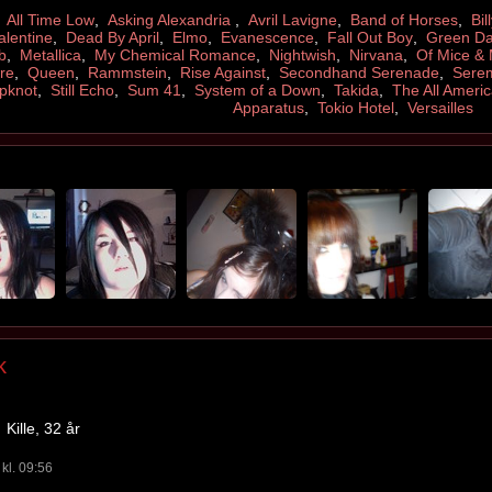
,
All Time Low
,
Asking Alexandria
,
Avril Lavigne
,
Band of Horses
,
Bil
alentine
,
Dead By April
,
Elmo
,
Evanescence
,
Fall Out Boy
,
Green D
b
,
Metallica
,
My Chemical Romance
,
Nightwish
,
Nirvana
,
Of Mice &
re
,
Queen
,
Rammstein
,
Rise Against
,
Secondhand Serenade
,
Sere
ipknot
,
Still Echo
,
Sum 41
,
System of a Down
,
Takida
,
The All Ameri
Apparatus
,
Tokio Hotel
,
Versailles
k
Kille, 32 år
kl. 09:56