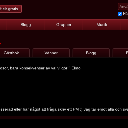
Helt gratis
Hål
Blogg
Grupper
Musik
e
Gästbok
Vänner
Blogg
B
rosor, bara konsekvenser av val vi gör '' Elmo
sserad eller har något att fråga skriv ett PM ;) Jag tar emot alla och sv