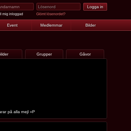
l mig inloggad
Glömt lösenordet?
Event
Medlemmar
Bilder
ilder
Grupper
Gåvor
arar på alla mejl =P