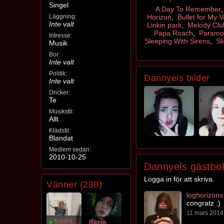
Singel
A Day To Remember
Läggning:
Horizon
,
Bullet for My V
Inte valt
Linkin park
,
Melody Clu
Papa Roach
,
Paramo
Intresse:
Sleeping With Sirens
,
Sl
Musik
Bor:
Inte valt
Politik:
Dannyels bilder
Inte valt
Dricker:
Te
Musikstil:
Allt
Klädstil:
Blandat
Medlem sedan:
2010-10-25
Dannyels gästbo
Logga in för att skriva.
Vänner (238)
loghorizons
congratz :)
11 mars 2014 
●
fridakaninte
Razze