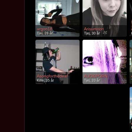
argon18
Arisumoon
Tjej, 28 år
Tjej, 30 år
Asongforthedeaf
AUDi0PORN
Kille, 35 år
Tjej, 33 år