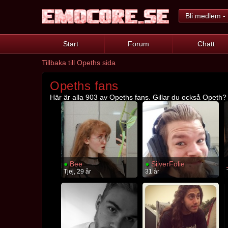
Bli medlem - 
Start
Forum
Chatt
Tillbaka till Opeths sida
Opeths fans
Här är alla 903 av Opeths fans. Gillar du också Opeth? K
●
Bee
●
SilverFolie
Tjej, 29 år
31 år