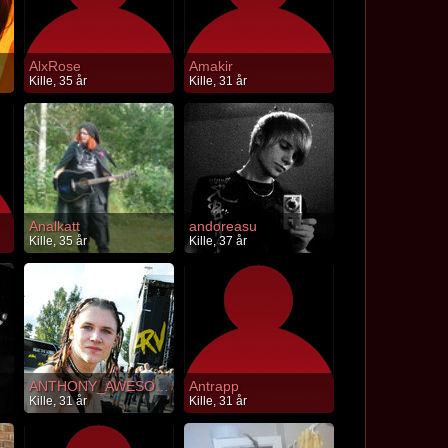
AlxRose
Amakir
Kille, 35 år
Kille, 31 år
Analkatt
andoreasu
Kille, 35 år
Kille, 37 år
ANTHONY_AWESOOME
Antrapp
Kille, 31 år
Kille, 31 år