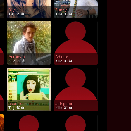
3lly
3unny
Tjej, 35 år
Kille, 31 år
Acronym
Adieux
Kille, 36 år
Kille, 31 år
akustik
aldrigigen
Tjej, 40 år
Kille, 31 år