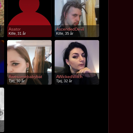
Asator
AscendedDevil
Kille, 31 år
Kille, 35 år
Awesomebabybat
AWickedWitch
Tjej, 30 år
Tjej, 32 år