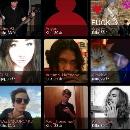
Arling93
Artyom
Arza
Kille, 33 år
Kille, 30 år
Kille, 33 år
AUM
Autumn_Harmony
Avachiel
Tjej, 30 år
Kille, 37 år
Kille, 29 år
AWZUMCUPC4K3
Axel_Heineman
Axelvonned
Kille, 31 år
Kille, 28 år
Kille, 35 år