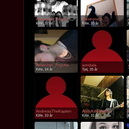
Alexander_Nozze
Alextronica
Kille, 37 år
Kille, 35 år
American_Psycho
amidala
Kille, 34 år
Tjej, 35 år
AndreasTheKapten
AndyKilledNany
Kille, 33 år
Kille, 31 år