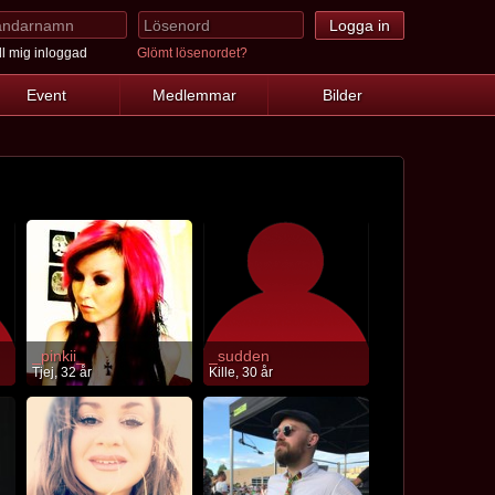
l mig inloggad
Glömt lösenordet?
Event
Medlemmar
Bilder
_pinkii_
_sudden
Tjej, 32 år
Kille, 30 år