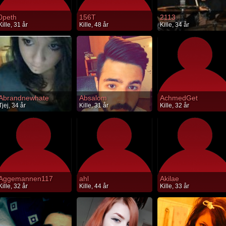
0peth
156T
2113
Kille, 31 år
Kille, 48 år
Kille, 34 år
Abrandnewhate
Absalom
AchmedGet
Tjej, 34 år
Kille, 31 år
Kille, 32 år
Aggemannen117
ahl
Akilae
Kille, 32 år
Kille, 44 år
Kille, 33 år