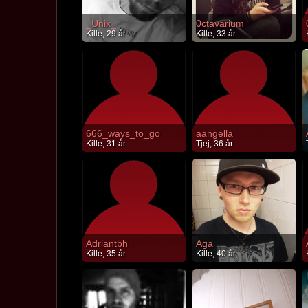
_Unix_
0ctavarium
Kille, 29 år
Kille, 33 år
666_ways_to_go
aangella
Kille, 31 år
Tjej, 36 år
Adriantbh
Aga
Kille, 35 år
Kille, 40 år