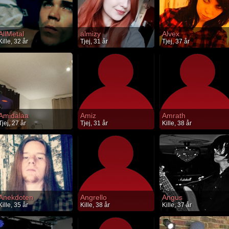
AllMetal
almizy
Alvex
Kille, 32 år
Tjej, 31 år
Tjej, 37 år
Amidalaa
Amiz
Amrath
Tjej, 27 år
Tjej, 31 år
Kille, 38 år
Anekdoten
Angrello
Angus
Kille, 35 år
Kille, 38 år
Kille, 37 år