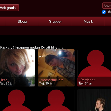
Helt gratis
Hål
Blogg
Grupper
Musik
licka på knappen nedan för att bli ett fan.
_izza_
_motherfuckers
_Petrichor
Tjej, 35 år
Tjej, 30 år
Tjej, 34 år