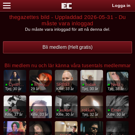
Logga in
thegazettes bild - Uppladdad 2026-05-31 - Du
måste vara inloggad
Du måste vara inloggad för att nå denna del.
Bli medlem (Helt gratis)
Bli medlem nu och lär känna våra tusentals medlemmar
●
CynthiaLunaFrost
●
MeepMeep
SRB93
●
fridakaninte
●
Neliz
Tjej, 30 år
29 år
Kille, 33 år
Tjej, 30 år
Tjej, 38 år
●
Kattmage
●
Ignis
●
kukansikte
rokkah
●
Emergence
Kille, 37 år
Kille, 33 år
Kille, 30 år
Tjej, 32 år
Kille, 30 år