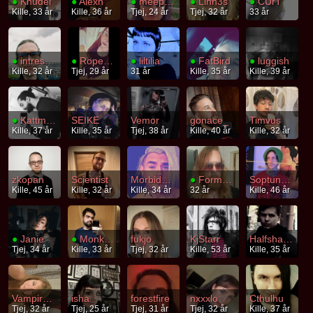
●
Knudel
●
Alexh
●
meepkim
●
Linn3s
●
CUrT
Kille, 33 år
Kille, 36 år
Tjej, 24 år
Tjej, 32 år
33 år
●
intresseklubben
●
Ropebunny
●
liltilia
●
FatBird
●
luggish
Kille, 32 år
Tjej, 29 år
31 år
Kille, 35 år
Kille, 39 år
●
Kattmage
SEIKE
Vemor
gonace_
Timvus
Kille, 37 år
Kille, 35 år
Tjej, 38 år
Kille, 40 år
Kille, 32 år
zkopan
Scientist
MorbidGame
●
Formskapelse
Soptunnekatt
Kille, 45 år
Kille, 32 år
Kille, 34 år
32 år
Kille, 46 år
●
Janie
●
MonkeyDLuffy
fukjo
KjStarr
Halfshagged
Tjej, 34 år
Kille, 33 år
Tjej, 32 år
Kille, 53 år
Kille, 35 år
VampireSaint
isha
forestfire
nxxxlo
Cthulhu
Tjej, 32 år
Tjej, 25 år
Tjej, 31 år
Tjej, 32 år
Kille, 37 år