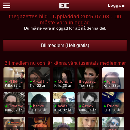
Logga in
thegazettes bild - Uppladdad 2025-07-03 - Du
måste vara inloggad
Du måste vara inloggad för att nå denna del.
Bli medlem (Helt gratis)
Bli medlem nu och lär känna våra tusentals medlemmar
●
PHNTCZ
●
AlwzHalwz
●
Moribund
thegazette
●
Ignis
Kille, 37 år
Tjej, 22 år
Kille, 38 år
Tjej, 33 år
Kille, 33 år
●
Creamy
●
hackerman
●
Awesomesauce
●
Azeox
●
Ruotsi
Kille, 32 år
Kille, 28 år
Kille, 32 år
Kille, 34 år
Kille, 30 år