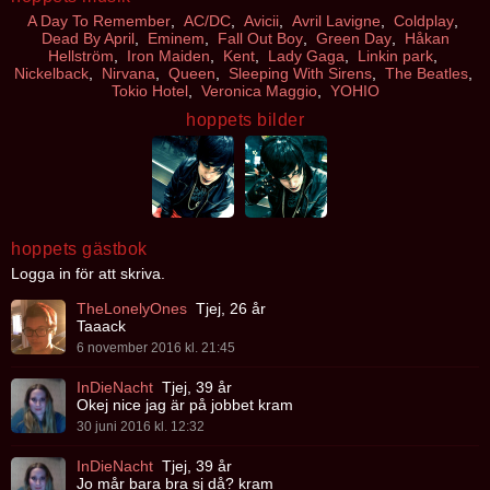
A Day To Remember
,
AC/DC
,
Avicii
,
Avril Lavigne
,
Coldplay
,
Dead By April
,
Eminem
,
Fall Out Boy
,
Green Day
,
Håkan
Hellström
,
Iron Maiden
,
Kent
,
Lady Gaga
,
Linkin park
,
Nickelback
,
Nirvana
,
Queen
,
Sleeping With Sirens
,
The Beatles
,
Tokio Hotel
,
Veronica Maggio
,
YOHIO
hoppets bilder
hoppets gästbok
Logga in för att skriva.
TheLonelyOnes
Tjej, 26 år
Taaack
6 november 2016 kl. 21:45
InDieNacht
Tjej, 39 år
Okej nice jag är på jobbet kram
30 juni 2016 kl. 12:32
InDieNacht
Tjej, 39 år
Jo mår bara bra sj då? kram