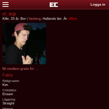
Logga in
el_tejp
Kille, 33 år. Bor i
Varberg
, Hallands län. Är
offline
Bli medlem gratis för att kontakta el_tejp
Fakta
Riktigt namn:
Kim
Civilstatus:
Ensam
Läggning:
Straight
Intresse: