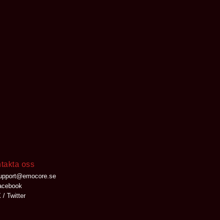
takta oss
upport@emocore.se
cebook
 / Twitter