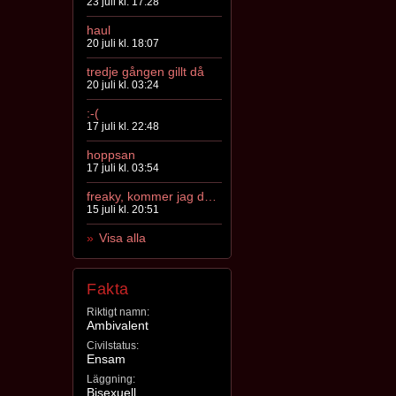
23 juli kl. 17:28
haul
20 juli kl. 18:07
tredje gången gillt då
20 juli kl. 03:24
:-(
17 juli kl. 22:48
hoppsan
17 juli kl. 03:54
freaky, kommer jag dö nu?
15 juli kl. 20:51
Visa alla
Fakta
Riktigt namn:
Ambivalent
Civilstatus:
Ensam
Läggning:
Bisexuell