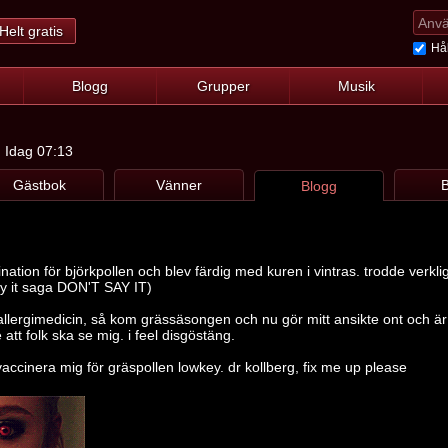
Helt gratis
Hål
Blogg
Grupper
Musik
: Idag 07:13
Gästbok
Vänner
B
Blogg
ination för björkpollen och blev färdig med kuren i vintras. trodde verkl
ay it saga DON'T SAY IT)
allergimedicin, så kom grässäsongen och nu gör mitt ansikte ont och är to
te att folk ska se mig. i feel disgöstäng.
 vaccinera mig för gräspollen lowkey. dr kollberg, fix me up please