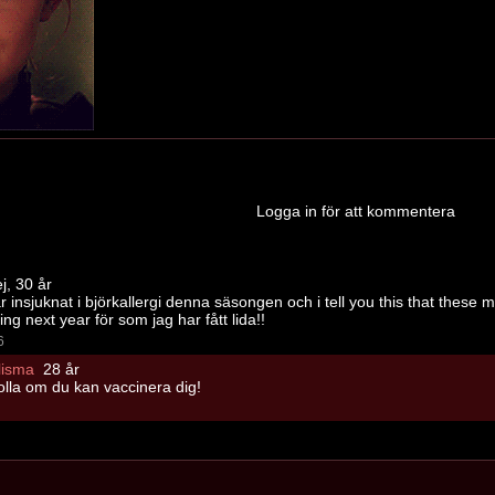
Logga in för att kommentera
j, 30 år
 insjuknat i björkallergi denna säsongen och i tell you this that these 
ing next year för som jag har fått lida!!
6
lisma
28 år
olla om du kan vaccinera dig!