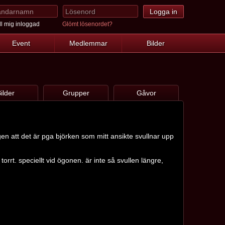
l mig inloggad
Glömt lösenordet?
Event
Medlemmar
Bilder
ilder
Grupper
Gåvor
igen att det är pga björken som mitt ansikte svullnar upp
rrt. speciellt vid ögonen. är inte så svullen längre,