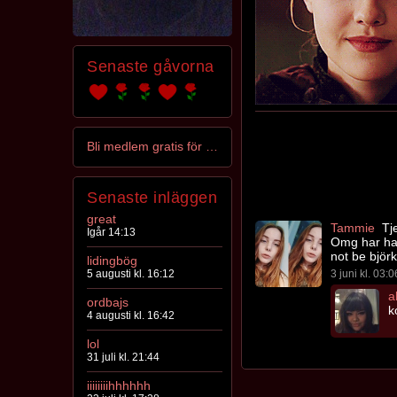
Senaste gåvorna
Bli medlem gratis för att kontakta alisma
Senaste inläggen
great
Tammie
Tje
Igår 14:13
Omg har har
not be björk
lidingbög
5 augusti kl. 16:12
3 juni kl. 03:0
a
ordbajs
k
4 augusti kl. 16:42
lol
31 juli kl. 21:44
iiiiiiiihhhhhh