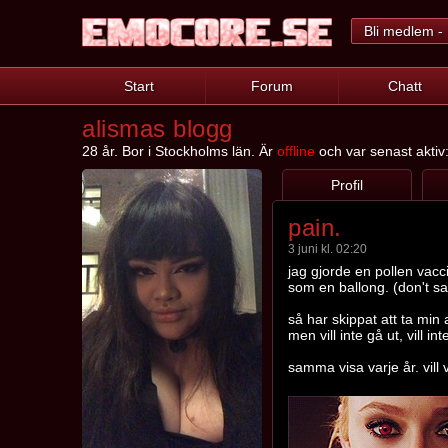
Bli medlem - 
Start
Forum
Chatt
alismas blogg
28 år. Bor i Stockholms län. Är
offline
och var senast aktiv
Profil
pain.
3 juni kl. 02:20
jag gjorde en pollen vacc
som en ballong. (don't s
så har skippat att ta min 
men vill inte gå ut, vill in
samma visa varje år. vill