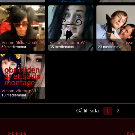
Vi som älskar Joakim och c.o
Vi som avgudar Wikipedia
Vi som gillar knivar
69 medlemmar
35 medlemmar
23 medlemmar
Vi som väntar på Lotterly pics
18 medlemmar
Gå till sida
1
2
Statistik
Kon