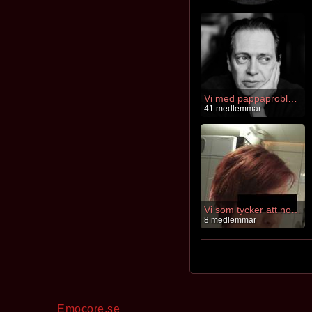
Vi med pappaproblem.
41 medlemmar
Vi som tycker att nona är tråkig.
8 medlemmar
Emocore.se