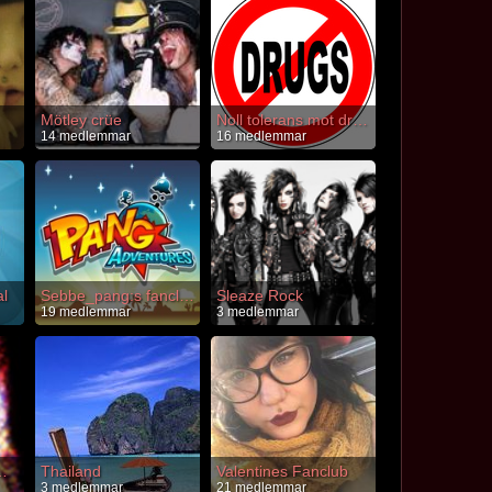
Mötley crüe
Noll tolerans mot droger
14 medlemmar
16 medlemmar
l
Sebbe_pang:s fanclub
Sleaze Rock
19 medlemmar
3 medlemmar
Smite/Anime/Manga
Thailand
Valentines Fanclub
3 medlemmar
21 medlemmar