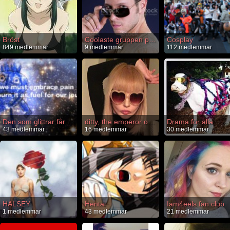
Bröst
Coolaste gruppen på ec
Cosplay
849 medlemmar
9 medlemmar
112 medlemmar
Den som glittrar får ligga
ditty, the emperor of EC
Drama för alla
43 medlemmar
16 medlemmar
30 medlemmar
HALSEY
Hentai
Iam4eels fan club
1 medlemmar
43 medlemmar
21 medlemmar