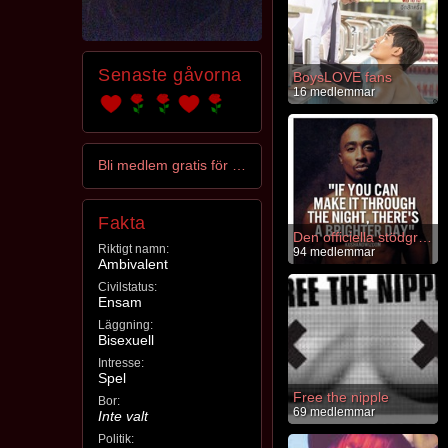
Senaste gåvorna
BoysLOVE fans
16 medlemmar
Bli medlem gratis för att kontakta alisma
Fakta
Den officiella stödgruppen
Riktigt namn:
94 medlemmar
Ambivalent
Civilstatus:
Ensam
Läggning:
Bisexuell
Intresse:
Spel
Free the nipple
Bor:
69 medlemmar
Inte valt
Politik: