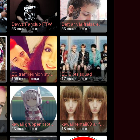
Davvz Fanclub FTW
Deft är vår frälsare.
53 medlemmar
53 medlemmar
EC träff reunion style GBG 2016
EC'S bts squad
159 medlemmar
17 medlemmar
kawaii gruppen (söta pojkar)
kawaiihentaii69 är fantastisk
23 medlemmar
18 medlemmar