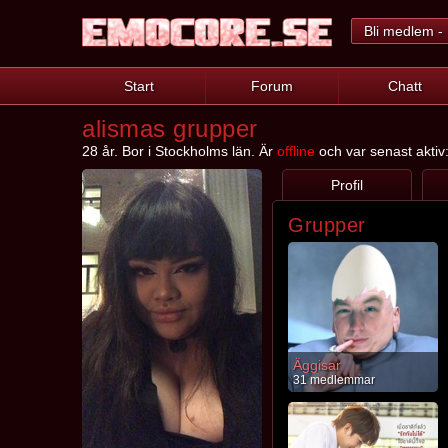
Bli medlem - 
Start
Forum
Chatt
alismas grupper
28 år. Bor i Stockholms län. Är
offline
och var senast aktiv
Profil
Grupper
Äggisar
31 medlemmar