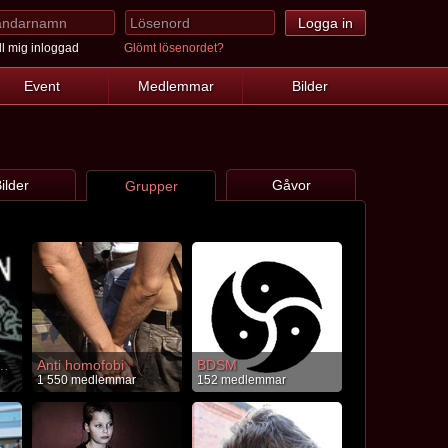
l mig inloggad
Glömt lösenordet?
Event
Medlemmar
Bilder
ilder
Gåvor
Grupper
N HORROR STORY
Anti homofobi
BDSM
1 550 medlemmar
152 medlemmar