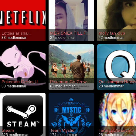
Lotties är snäll.
MER SMEK TILL FOLKET
molly fan club
33 medlemmar
27 medlemmar
42 medlemmar
Pokemon Geeks United (PGU)
Pokemon Go Crew
Quizkampen Reviva
30 medlemmar
61 medlemmar
28 medlemmar
Steam
Team Mystic
Tera/LoL/Shaiya/
225 medlemmar
174 medlemmar
28 medlemmar