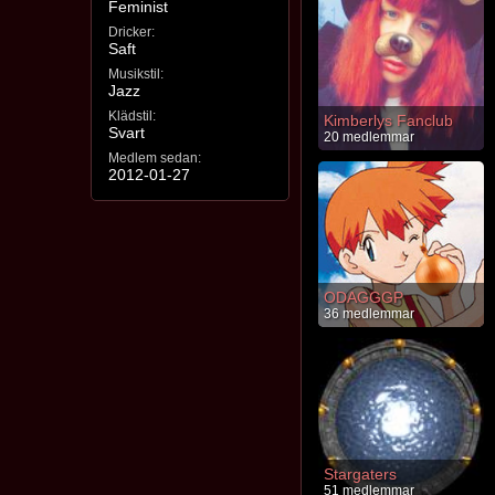
Feminist
Dricker:
Saft
Musikstil:
Jazz
Klädstil:
Kimberlys Fanclub
Svart
20 medlemmar
Medlem sedan:
2012-01-27
ODAGGGP
36 medlemmar
Stargaters
51 medlemmar