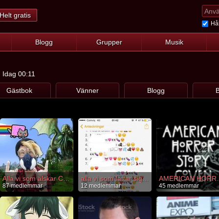
Helt gratis
Hål
Blogg
Grupper
Musik
: Idag 00:11
Gästbok
Vänner
Blogg
B
Alla vi som älskar Cthulucookie
alla vi som fattar signaler
AMERICA
87 medlemmar
12 medlemmar
45 medlemmar