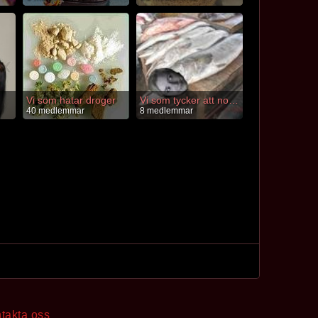
Vi som hatar droger
Vi som tycker att nona är en fisk
40 medlemmar
8 medlemmar
takta oss