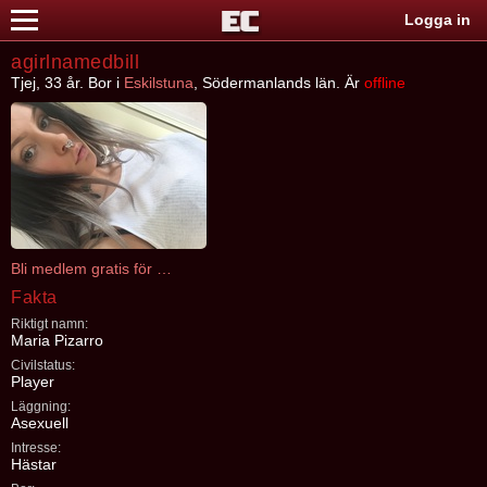
Logga in
agirlnamedbill
Tjej, 33 år. Bor i
Eskilstuna
, Södermanlands län. Är
offline
Bli medlem gratis för att kontakta agirlnamedbill
Fakta
Riktigt namn:
Maria Pizarro
Civilstatus:
Player
Läggning:
Asexuell
Intresse:
Hästar