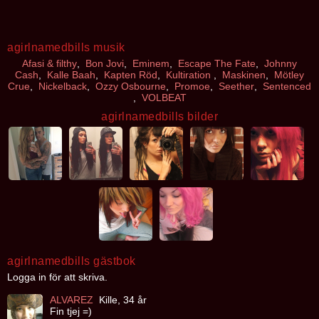
agirlnamedbills musik
Afasi & filthy
,
Bon Jovi
,
Eminem
,
Escape The Fate
,
Johnny
Cash
,
Kalle Baah
,
Kapten Röd
,
Kultiration
,
Maskinen
,
Mötley
Crue
,
Nickelback
,
Ozzy Osbourne
,
Promoe
,
Seether
,
Sentenced
,
VOLBEAT
agirlnamedbills bilder
agirlnamedbills gästbok
Logga in för att skriva.
ALVAREZ
Kille, 34 år
Fin tjej =)