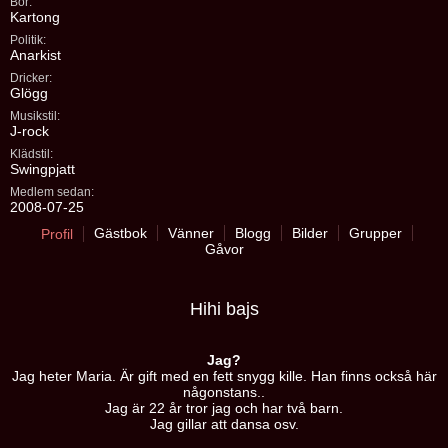
Bor:
Kartong
Politik:
Anarkist
Dricker:
Glögg
Musikstil:
J-rock
Klädstil:
Swingpjatt
Medlem sedan:
2008-07-25
Gästbok
Vänner
Blogg
Bilder
Grupper
Profil
Gåvor
Hihi bajs
Jag?
Jag heter Maria. Är gift med en fett snygg kille. Han finns också här
någonstans..
Jag är 22 år tror jag och har två barn.
Jag gillar att dansa osv.