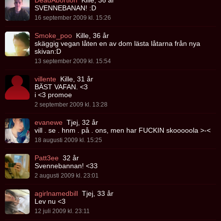
DeadAbortion
Kille, 36 år
SVENNEBANAN! :D
16 september 2009 kl. 15:26
Smoke_poo
Kille, 36 år
skäggig vegan låten en av dom lästa låtarna från nya
skivan:D
13 september 2009 kl. 15:54
villente
Kille, 31 år
BÄST VAFAN. <3
i <3 promoe
2 september 2009 kl. 13:28
evanewe
Tjej, 32 år
vill . se . hnm . på . ons, men har FUCKIN skooooola >-<
18 augusti 2009 kl. 15:25
Patt3ee
32 år
Svennebannan! <33
2 augusti 2009 kl. 23:01
agirlnamedbill
Tjej, 33 år
Lev nu <3
12 juli 2009 kl. 23:11