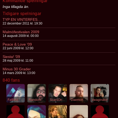
Kommande spelningar
Inga tillagda än.
Tidigare spelningar
TYP EN VINTERFESTIVAL
22 december 2011 kl. 19:30
Malmöfestivalen 2009
14 augusti 2009 kl. 00:00
Peace & Love '09
22 juni 2009 kl. 12:00
Siesta! '09
28 maj 2009 kl. 11:00
Minus 30 Grader
14 mars 2009 kl. 13:00
840 fans
FatBird
RandomBlackDude
ScarsOnTheHorizon
DaemonEros
zwaginator