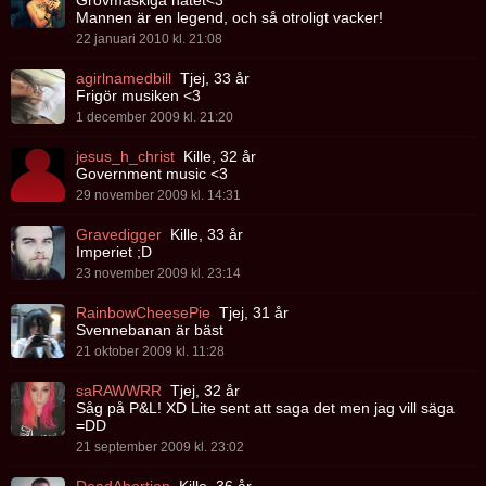
Grovmaskiga nätet<3
Mannen är en legend, och så otroligt vacker!
22 januari 2010 kl. 21:08
agirlnamedbill
Tjej, 33 år
Frigör musiken <3
1 december 2009 kl. 21:20
jesus_h_christ
Kille, 32 år
Government music <3
29 november 2009 kl. 14:31
Gravedigger
Kille, 33 år
Imperiet ;D
23 november 2009 kl. 23:14
RainbowCheesePie
Tjej, 31 år
Svennebanan är bäst
21 oktober 2009 kl. 11:28
saRAWWRR
Tjej, 32 år
Såg på P&L! XD Lite sent att saga det men jag vill säga
=DD
21 september 2009 kl. 23:02