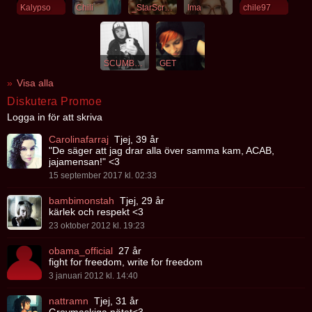
Kalypso
Chili
_StarScream_
Ima
chile97
SCUMBAG
GET
Visa alla
Diskutera Promoe
Logga in för att skriva
Carolinafarraj
Tjej, 39 år
"De säger att jag drar alla över samma kam, ACAB,
jajamensan!" <3
15 september 2017 kl. 02:33
bambimonstah
Tjej, 29 år
kärlek och respekt <3
23 oktober 2012 kl. 19:23
obama_official
27 år
fight for freedom, write for freedom
3 januari 2012 kl. 14:40
nattramn
Tjej, 31 år