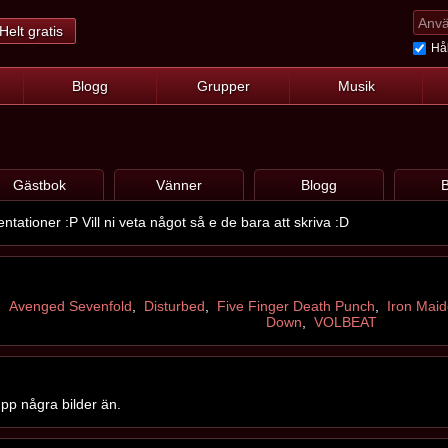
Helt gratis
Hål
Blogg
Grupper
Musik
Gästbok
Vänner
Blogg
B
ntationer :P Vill ni veta något så e de bara att skriva :D
,
Avenged Sevenfold
,
Disturbed
,
Five Finger Death Punch
,
Iron Mai
Down
,
VOLBEAT
upp några bilder än.