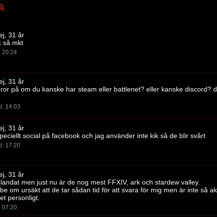
ok
ej, 31 år
k så mkt
. 20:24
ej, 31 år
or på om du kanske har steam eller battlenet? eller kanske discord? d
l. 14:03
ej, 31 år
speciellt social på facebook och jag använder inte kik så de blir svårt
l. 17:20
ej, 31 år
blandat men just nu är de nog mest FFXIV, ark och stardew valley.
e om ursäkt att de tar sådan tid för att svara för mig men är inte så ak
et personligt.
. 07:20