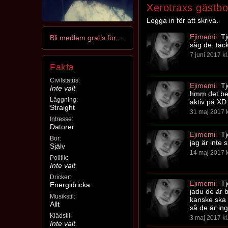
Xerotraxs gästb
Logga in för att skriva.
Ejimemii
Tj
Bli medlem gratis för att kontakta Xerotrax
såg de, tac
7 juni 2017 kl
Fakta
Civilstatus:
Ejimemii
Tj
Inte valt
hmm det ber
Läggning:
aktiv på XD
Straight
31 maj 2017 k
Intresse:
Datorer
Ejimemii
Tj
Bor:
jag är inte 
Själv
14 maj 2017 k
Politik:
Inte valt
Dricker:
Ejimemii
Tj
Energidricka
jadu de är 
Musikstil:
kanske ska b
Allt
så de är ing
Klädstil:
3 maj 2017 kl
Inte valt