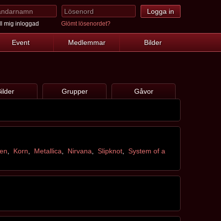
l mig inloggad
Glömt lösenordet?
Event
Medlemmar
Bilder
ilder
Grupper
Gåvor
den
,
Korn
,
Metallica
,
Nirvana
,
Slipknot
,
System of a