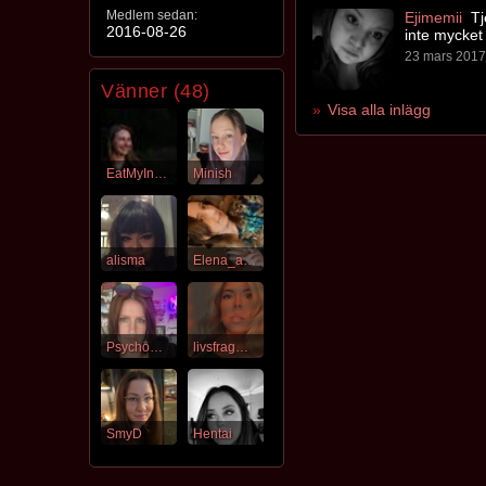
Medlem sedan:
Ejimemii
Tj
2016-08-26
inte mycket 
23 mars 2017 
Vänner (48)
Visa alla inlägg
EatMyInsides
Minish
alisma
Elena_agnes_branca
PsychoCircus
livsfragment
SmyD
Hentai