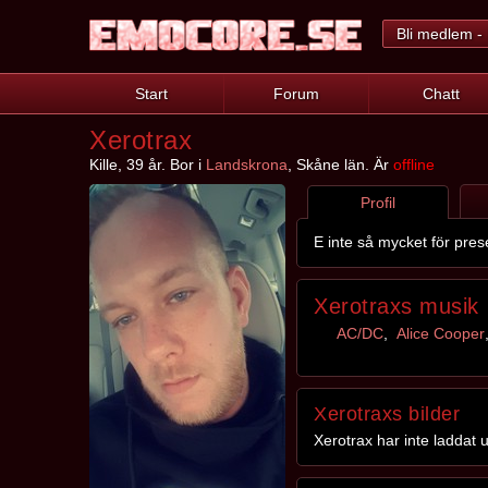
Bli medlem - 
Start
Forum
Chatt
Xerotrax
Kille, 39 år. Bor i
Landskrona
, Skåne län. Är
offline
Profil
E inte så mycket för prese
Xerotraxs musik
AC/DC
,
Alice Cooper
Xerotraxs bilder
Xerotrax har inte laddat 