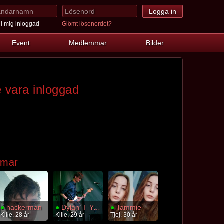
l mig inloggad
Glömt lösenordet?
Event
Medlemmar
Bilder
 vara inloggad
mmar
●
hackerman
●
Dylan_I_Youngblood
●
Tammie
Kille, 28 år
Kille, 29 år
Tjej, 30 år