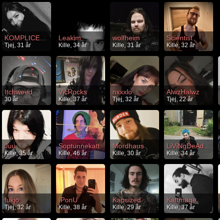
KOMPLICERAD
Leakim
wolfheim
Scientist
Tjej, 31 år
Kille, 34 år
Kille, 31 år
Kille, 32 år
Itchweed
VicRocks
nxxxlo
AlwzHalwz
30 år
Kille, 37 år
Tjej, 32 år
Tjej, 22 år
Juu
Soptunnekatt
Mordhaus
LiViNgDeAdSoUl92
Kille, 35 år
Kille, 46 år
Kille, 30 år
Kille, 34 år
fukjo
IPonU
Kapsized
Kattmage
Tjej, 32 år
Kille, 38 år
Kille, 29 år
Kille, 37 år