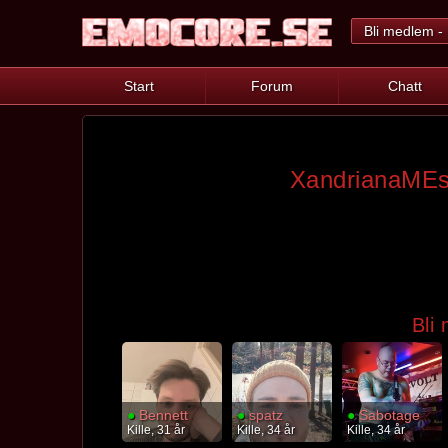
Bli medlem - 
Start
Forum
Chatt
XandrianaMEs 
Bli
●
Bennett
●
spatz
●
Sabotage
Kille, 31 år
Kille, 34 år
Kille, 34 år