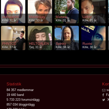
wubwub94
Middleway
Matteej
Lickity
Kille, 31 år
Kille, 33 år
Kille, 31 år
Kille, 31 år
PHNTCZ
HELTGALEN
Spinky
Ruotsi
Kille, 37 år
Tjej, 31 år
Kille, 36 år
Kille, 30 år
Statistik
Kon
84 357 medlemmar
s
19 440 band
Fa
5 733 223 forumsinlägg
X
857 034 blogginlägg