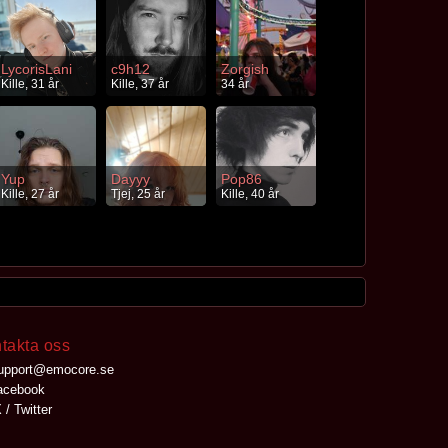
LycorisLani
c9h12
Zorgish
Kille, 31 år
Kille, 37 år
34 år
Yup
Dayyy
Pop86
Kille, 27 år
Tjej, 25 år
Kille, 40 år
takta oss
upport@emocore.se
cebook
 / Twitter