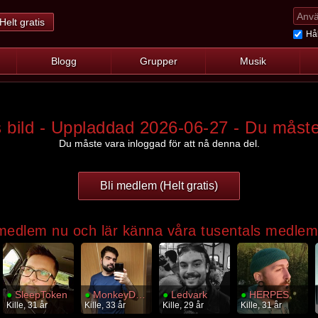
Helt gratis
Hål
Blogg
Grupper
Musik
bild - Uppladdad 2026-06-27 - Du måste
Du måste vara inloggad för att nå denna del.
Bli medlem (Helt gratis)
 medlem nu och lär känna våra tusentals medle
●
SleepToken
●
MonkeyDLuffy
●
Ledvark
●
HERPES
Kille, 31 år
Kille, 33 år
Kille, 29 år
Kille, 31 år