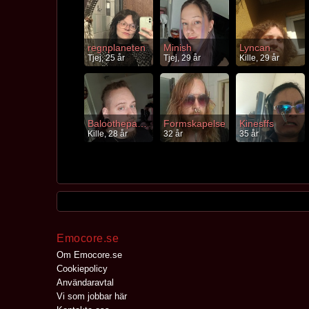
regnplaneten
Minish
Lyncan
Tjej, 25 år
Tjej, 29 år
Kille, 29 år
Baloothepanda
Formskapelse
Kinesffs
Kille, 28 år
32 år
35 år
Emocore.se
Om Emocore.se
Cookiepolicy
Användaravtal
Vi som jobbar här