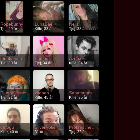
Ropebunny
LunaBae
Neliz
Tjej, 29 år
Kille, 33 år
Tjej, 38 år
fridakaninte
Endigo
Azeox
Tjej, 30 år
Tjej, 34 år
Kille, 34 år
Djungeldjuret
zkopan
Sanatorium
Tjej, 31 år
Kille, 45 år
Kille, 35 år
detogu
SilverFolie
Prokrastinering
Kille, 40 år
31 år
Tjej, 32 år