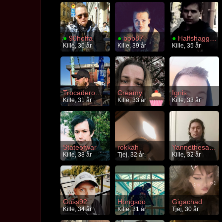
●
90hoffa
●
bob87
●
Halfshagged
Kille, 36 år
Kille, 39 år
Kille, 35 år
Trocaderomixer
Creamy
Ignis
Kille, 31 år
Kille, 33 år
Kille, 33 år
Stateofwar
rokkah
Yannethesaftig
Kille, 38 år
Tjej, 32 år
Kille, 32 år
Guss92
Hongsoo
Gigachad
Kille, 34 år
Kille, 31 år
Tjej, 30 år