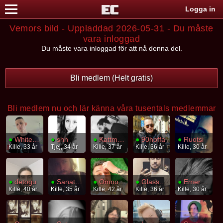
Logga in
Vemors bild - Uppladdad 2026-05-31 - Du måste
vara inloggad
Du måste vara inloggad för att nå denna del.
Bli medlem (Helt gratis)
Bli medlem nu och lär känna våra tusentals medlemmar
●
Whitenoise92
●
shh
●
Kattmage
●
90hoffa
●
Ruotsi
Kille, 33 år
Tjej, 34 år
Kille, 37 år
Kille, 36 år
Kille, 30 år
●
detogu
●
Sanatorium
●
Omnombrains
●
Glasstallrik
●
Emergence
Kille, 40 år
Kille, 35 år
Kille, 42 år
Kille, 36 år
Kille, 30 år