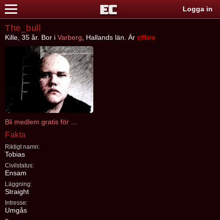
Logga in
The_bull
Kille, 35 år. Bor i
Varberg
, Hallands län. Är
offline
Bli medlem gratis för att kontakta The_bull
Fakta
Riktigt namn:
Tobias
Civilstatus:
Ensam
Läggning:
Straight
Intresse:
Umgås