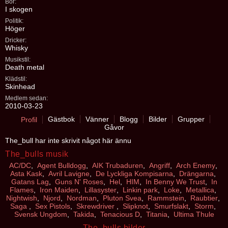
Bor:
I skogen
Politik:
Höger
Dricker:
Whisky
Musikstil:
Death metal
Klädstil:
Skinhead
Medlem sedan:
2010-03-23
Gästbok
Vänner
Blogg
Bilder
Grupper
Profil
Gåvor
The_bull har inte skrivit något här ännu
The_bulls musik
AC/DC
,
Agent Bulldogg
,
AIK Trubaduren
,
Angriff
,
Arch Enemy
,
Asta Kask
,
Avril Lavigne
,
De Lyckliga Kompisarna
,
Drängarna
,
Gatans Lag
,
Guns N' Roses
,
Hel
,
HIM
,
In Benny We Trust
,
In
Flames
,
Iron Maiden
,
Lillasyster
,
Linkin park
,
Loke
,
Metallica
,
Nightwish
,
Njord
,
Nordman
,
Pluton Svea
,
Rammstein
,
Raubtier
,
Saga
,
Sex Pistols
,
Skrewdriver
,
Slipknot
,
Smurfslakt
,
Storm
,
Svensk Ungdom
,
Takida
,
Tenacious D
,
Titania
,
Ultima Thule
The_bulls bilder