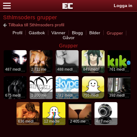
Logga in
Sthlmsoders grupper
Tillbaka till Sthlmsoders profil
Profil
Gästbok
Vänner
Blogg
Bilder
Grupper
Gåvor
Grupper
487 medlemmar
2 711 medlemmar
488 medlemmar
849 medlemmar
761 medlemmar
675 medlemmar
1 300 medlemmar
782 medlemmar
755 medlemmar
392 medlemmar
636 medlemmar
12 medlemmar
2 405 medlemmar
483 medlemmar