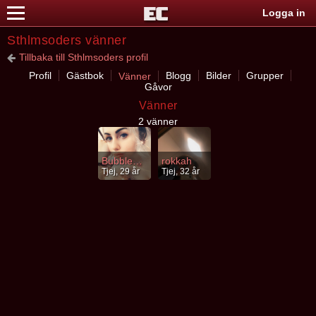
Logga in
Sthlmsoders vänner
Tillbaka till Sthlmsoders profil
Profil
Gästbok
Blogg
Bilder
Grupper
Vänner
Gåvor
Vänner
2 vänner
BubblegumBitch
rokkah
Tjej, 29 år
Tjej, 32 år