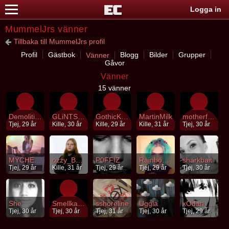
Logga in
MummelJrs vänner
Tillbaka till MummelJrs profil
Profil
Gästbok
Blogg
Bilder
Grupper
Vänner
Gåvor
Vänner
15 vänner
DemolitionLover
GLiNTSTAR
GothicKnight
MartinMilk
motherfucker6
Tjej, 29 år
Kille, 30 år
Kille, 29 år
Kille, 31 år
Tjej, 30 år
MYCHEMLOVE
ozzy_Berserker
P0FFIZ
RainbowPowerr
sharkbait
Tjej, 29 år
Kille, 31 år
Tjej, 29 år
Tjej, 29 år
Tjej, 30 år
She
Smellkaramellen
sshoreline
Uggla
xOdan_illy
Tjej, 30 år
Tjej, 30 år
Tjej, 31 år
Tjej, 30 år
Tjej, 29 år