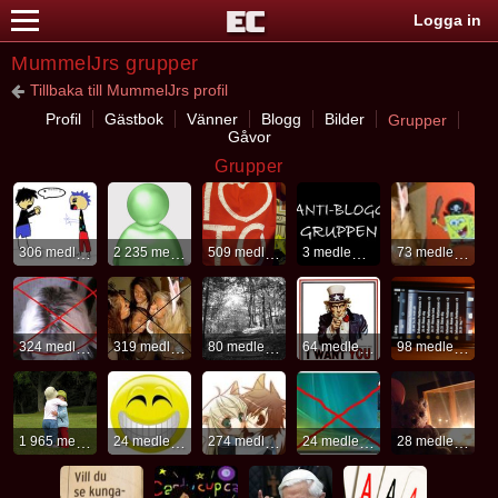
Logga in
MummelJrs grupper
Tillbaka till MummelJrs profil
Profil
Gästbok
Vänner
Blogg
Bilder
Grupper
Gåvor
Grupper
306 medlemmar
2 235 medlemmar
509 medlemmar
3 medlemmar
73 medlemmar
324 medlemmar
319 medlemmar
80 medlemmar
64 medlemmar
98 medlemmar
1 965 medlemmar
24 medlemmar
274 medlemmar
24 medlemmar
28 medlemmar