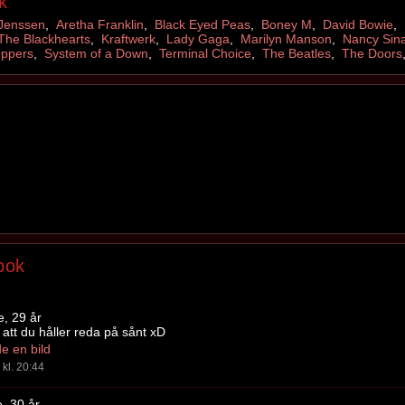
k
Jenssen
,
Aretha Franklin
,
Black Eyed Peas
,
Boney M
,
David Bowie
,
The Blackhearts
,
Kraftwerk
,
Lady Gaga
,
Marilyn Manson
,
Nancy Sina
eppers
,
System of a Down
,
Terminal Choice
,
The Beatles
,
The Doors
bok
e, 29 år
 att du håller reda på sånt xD
e en bild
kl. 20:44
e, 30 år