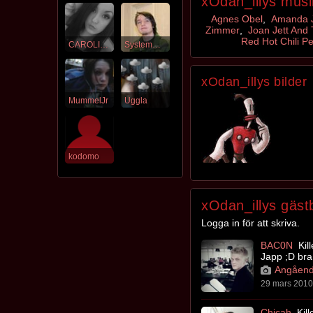
xOdan_illys musi
Agnes Obel
,
Amanda 
Zimmer
,
Joan Jett And 
Red Hot Chili P
CAROLINA
SystemMeltdown
xOdan_illys bilder
MummelJr
Uggla
kodomo
xOdan_illys gäst
Logga in för att skriva.
BAC0N
Kill
Japp ;D bra
Angåend
29 mars 2010 
Chicah
Kill