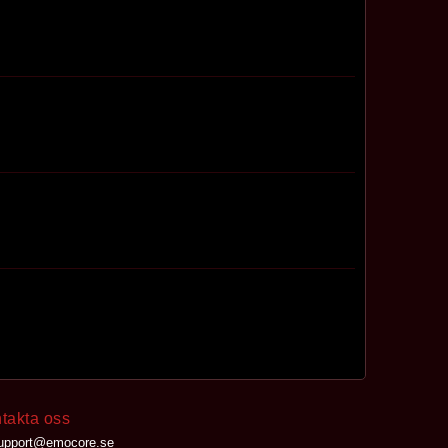
takta oss
upport@emocore.se