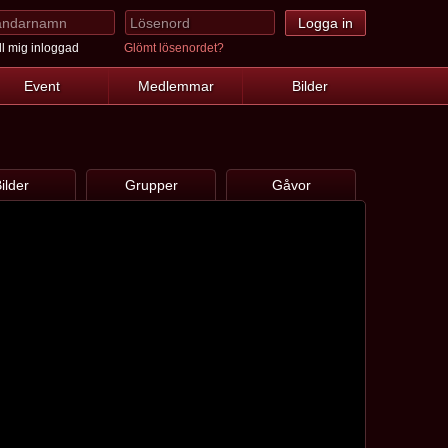
l mig inloggad
Glömt lösenordet?
Event
Medlemmar
Bilder
ilder
Grupper
Gåvor