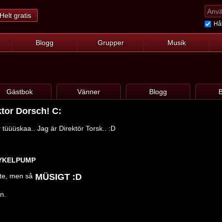
Helt gratis
Hål
Blogg
Grupper
Musik
Gästbok
Vänner
Blogg
B
ktor Dorsch! C:
ar tüüüskaa.. Jag är Direktör Torsk.. :D
YKELPUMP
 te, men så
MÜSIGT :D
n.