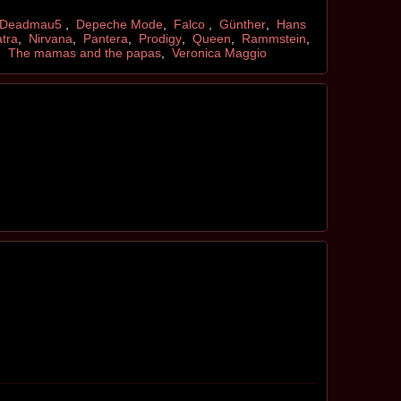
Deadmau5
,
Depeche Mode
,
Falco
,
Günther
,
Hans
tra
,
Nirvana
,
Pantera
,
Prodigy
,
Queen
,
Rammstein
,
,
The mamas and the papas
,
Veronica Maggio