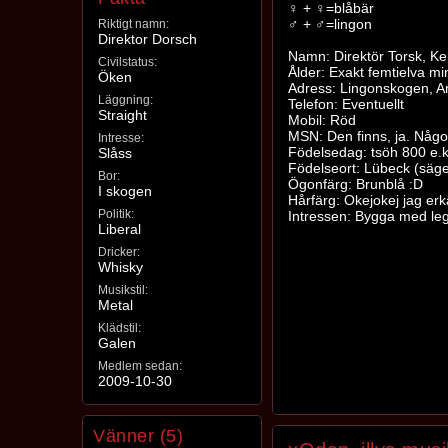
♀ + ♀=blåbär
♂ + ♂=lingon
Riktigt namn:
Direktor Dorsch
Namn: Direktör Torsk, Ken
Civilstatus:
Ålder: Exakt femtielva min
Öken
Adress: Lingonskogen, An
Läggning:
Telefon: Eventuellt
Straight
Mobil: Röd
MSN: Den finns, ja. Någon
Intresse:
Födelsedag: tsöh 800 e.k
Slåss
Födelseort: Lübeck (säge
Bor:
Ögonfärg: Brunblå :D
I skogen
Hårfärg: Okejokej jag erk
Politik:
Intressen: Bygga med le
Liberal
Dricker:
Whisky
Musikstil:
Metal
Klädstil:
Galen
Medlem sedan:
2009-10-30
Vänner (5)