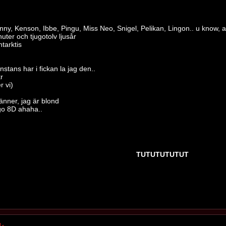
ny, Kenson, Ibbe, Pingu, Miss Neo, Snigel, Pelikan, Lingon.. u know, a 
uter och tjugotolv ljusår
tarktis
stans har i fickan la jag den..
r
r vi)
änner, jag är blond
go 8D ahaha..
TUTUTUTUTUT