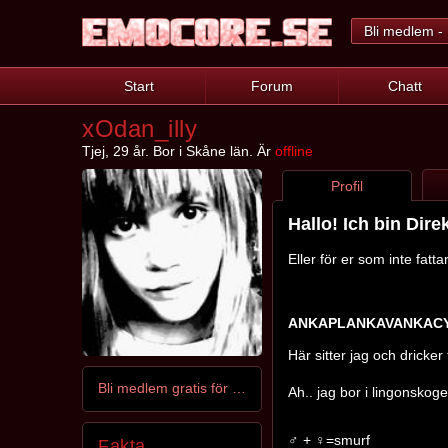
Bli medlem - 
Start
Forum
Chatt
xOdan_illy
Tjej, 29 år. Bor i Skåne län. Är
offline
Profil
Hallo! Ich bin Dire
Eller för er som inte fatt
ANKAPLANKAVANKAC
Här sitter jag och dricker
Bli medlem gratis för att kontakta xOdan_illy
Ah.. jag bor i lingonskoge
♂ + ♀=smurf
Fakta