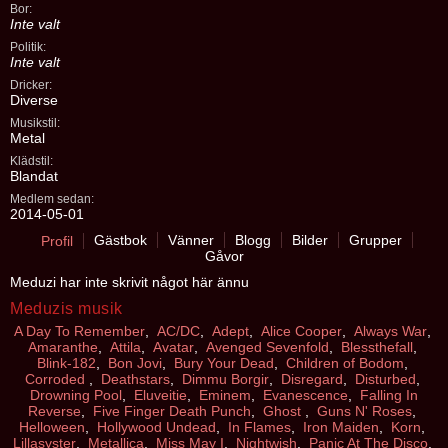
Bor:
Inte valt
Politik:
Inte valt
Dricker:
Diverse
Musikstil:
Metal
Klädstil:
Blandat
Medlem sedan:
2014-05-01
Gästbok
Vänner
Blogg
Bilder
Grupper
Profil
Gåvor
Meduzi har inte skrivit något här ännu
Meduzis musik
A Day To Remember
,
AC/DC
,
Adept
,
Alice Cooper
,
Always War
,
Amaranthe
,
Attila
,
Avatar
,
Avenged Sevenfold
,
Blessthefall
,
Blink-182
,
Bon Jovi
,
Bury Your Dead
,
Children of Bodom
,
Corroded
,
Deathstars
,
Dimmu Borgir
,
Disregard
,
Disturbed
,
Drowning Pool
,
Eluveitie
,
Eminem
,
Evanescence
,
Falling In
Reverse
,
Five Finger Death Punch
,
Ghost
,
Guns N' Roses
,
Helloween
,
Hollywood Undead
,
In Flames
,
Iron Maiden
,
Korn
,
Lillasyster
,
Metallica
,
Miss May I
,
Nightwish
,
Panic At The Disco
,