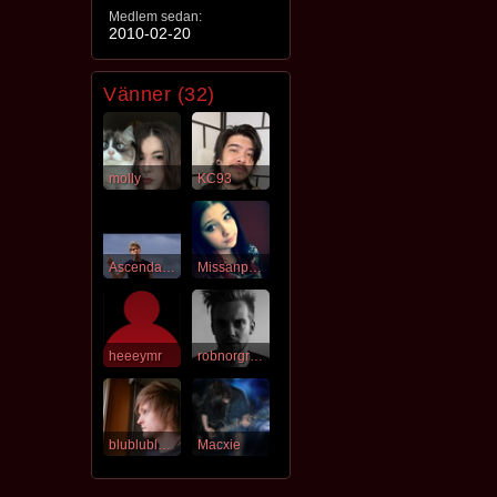
Medlem sedan:
2010-02-20
Vänner (32)
molly
KC93
Ascendancy
Missanpassad
heeeymr
robnorgren
blublublublub
Macxie