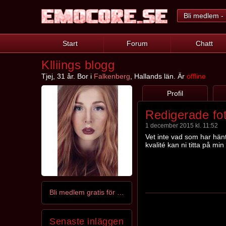
Bli medlem - 
Start
Forum
Chatt
Klliings blogg
Tjej, 31 år. Bor i
Falkenberg
, Hallands län. Är
offline
Profil
Redigerade fot
1 december 2015 kl. 11:52
Vet inte vad som har hänt
kvalité kan ni titta på mi
Bli medlem gratis för att kontakta Klliing
Senaste inläggen