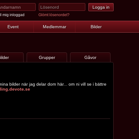
l mig inloggad
Glömt lösenordet?
Event
Medlemmar
Bilder
ilder
Grupper
Gåvor
a bilder när jag delar dom här... om ni vill se i bättre
akling.devote.se