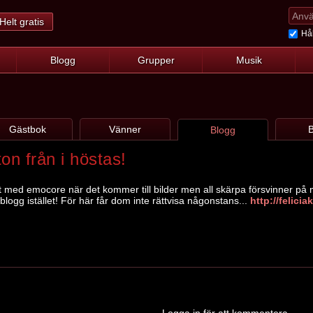
Helt gratis
Hål
Blogg
Grupper
Musik
Gästbok
Vänner
B
Blogg
on från i höstas!
 med emocore när det kommer till bilder men all skärpa försvinner på min
n blogg istället! För här får dom inte rättvisa någonstans...
http://felici