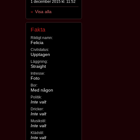
1 december 2015 kl. 11:52
Visa alla
Fakta
Riktigt namn:
Felicia
Civilstatus:
Upptagen
Läggning:
Straight
Intresse:
Foto
Bor:
Med någon
Politik:
Inte valt
Dricker:
Inte valt
Musikstil:
Inte valt
Klädstil:
Inte valt