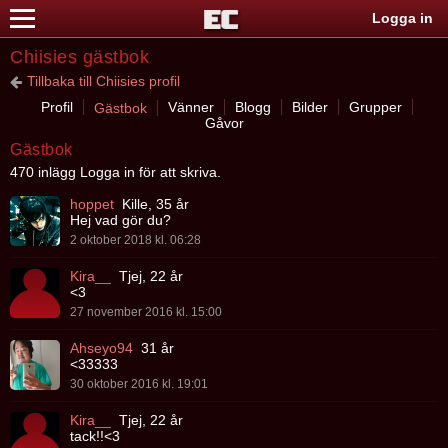
Logga in
Chiisies gästbok
Tillbaka till Chiisies profil
Profil
Vänner
Blogg
Bilder
Grupper
Gästbok
Gåvor
Gästbok
470 inlägg Logga in för att skriva.
hoppet
Kille, 35 år
Hej vad gör du?
2 oktober 2018 kl. 06:28
Kira__
Tjej, 22 år
<3
27 november 2016 kl. 15:00
Ahseyo94
31 år
<33333
30 oktober 2016 kl. 19:01
Kira__
Tjej, 22 år
tack!!<3