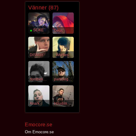
Vänner (87)
●
SEIKE
Deus
DISMAY
_Wurfless_
dontbelieveit96
particleghost
Anark
Houdini_brother
Emocore.se
Om Emocore.se