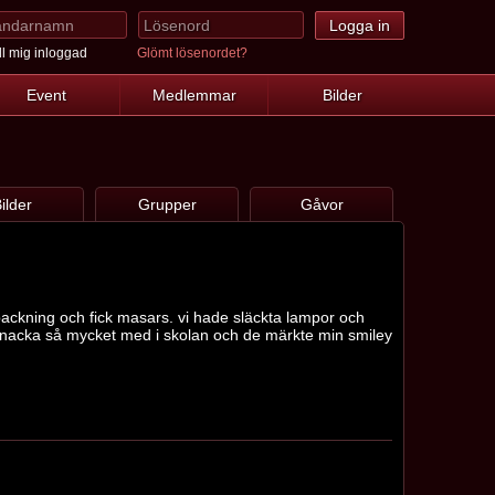
l mig inloggad
Glömt lösenordet?
Event
Medlemmar
Bilder
ilder
Grupper
Gåvor
npackning och fick masars. vi hade släckta lampor och
ar snacka så mycket med i skolan och de märkte min smiley