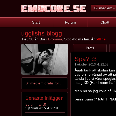
Bli medlem - 
Start
Forum
Chatt
ugglishs blogg
Tjej, 30 år. Bor i
Bromma
, Stockholms län. Är
offline
Profil
Spa? :3
1 oktober 2013 kl. 22:53
Åååh tänk att skolan kan 
Jag blir förvånad av att 
tända ljus vi våra spegla
i dag XD (Har liksom haft d
Bli medlem gratis för att kontakta ugglish
Men nu sa jag kolla på H
Senaste inläggen
puss puss :* NATTI NAT
38 timmar :0
5 januari 2015 kl. 21:31