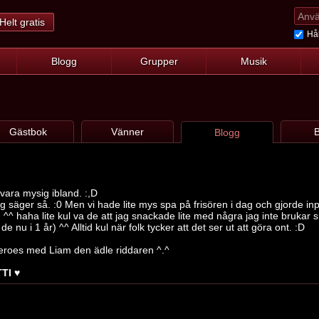
Helt gratis
Hål
Blogg
Grupper
Musik
Gästbok
Vänner
B
Blogg
vara mysig ibland. :,D
jag säger så. :0 Men vi hade lite mys spa på frisören i dag och gjorde i
r. ^^ haha lite kul va de att jag snackade lite med några jag inte bruk
e nu i 1 år) ^^ Alltid kul när folk tycker att det ser ut att göra ont. :D
eroes med Liam den ädle riddaren ^.^
TI ♥