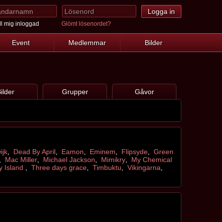
l mig inloggad
Glömt lösenordet?
Event
Medlemmar
Bilder
ilder
Grupper
Gåvor
ijk
,
Dead By April
,
Eamon
,
Eminem
,
Flipsyde
,
Green
,
Mac Miller
,
Michael Jackson
,
Mimikry
,
My Chemical
y Island
,
Three days grace
,
Timbuktu
,
Vikingarna
,