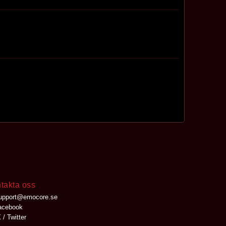
takta oss
upport@emocore.se
cebook
 / Twitter