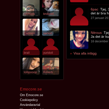
6pac
Tjej, 
det är bra 
Unmask
krokodilkram
27 januari 20
Nitrous
Tjej
Captaiin
sarson
Ja det är kul
16 december 
brall
yuridoll
Visa alla inlägg
lollipooop
Reverb
Emocore.se
Om Emocore.se
Cookiepolicy
Användaravtal