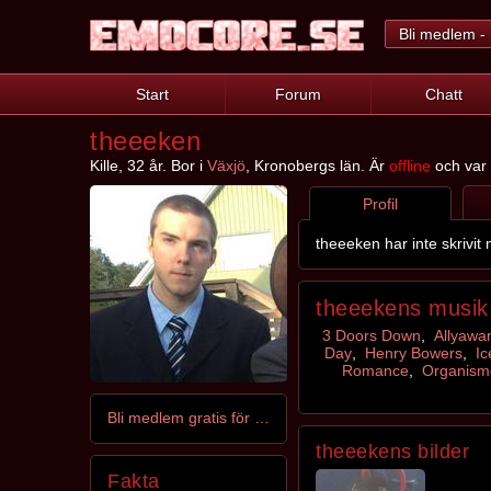
Bli medlem - 
Start
Forum
Chatt
theeeken
Kille, 32 år. Bor i
Växjö
, Kronobergs län. Är
offline
och var s
Profil
theeeken har inte skrivit
theeekens musik
3 Doors Down
,
Allyawa
Day
,
Henry Bowers
,
I
Romance
,
Organism
Bli medlem gratis för att kontakta theeeken
theeekens bilder
Fakta