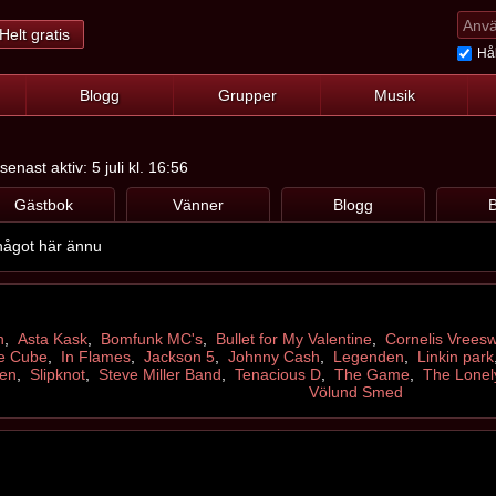
Helt gratis
Hål
Blogg
Grupper
Musik
enast aktiv: 5 juli kl. 16:56
Gästbok
Vänner
Blogg
B
 något här ännu
n
,
Asta Kask
,
Bomfunk MC's
,
Bullet for My Valentine
,
Cornelis Vreesw
ce Cube
,
In Flames
,
Jackson 5
,
Johnny Cash
,
Legenden
,
Linkin park
en
,
Slipknot
,
Steve Miller Band
,
Tenacious D
,
The Game
,
The Lonel
Völund Smed