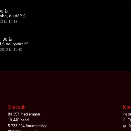
30 år
haha, du då? ;)
13 kl. 15:13
, 30 år
 :) nej tyvärr ^^
2012 kl. 11:40
Statistik
Kon
84 357 medlemmar
s
19 440 band
Fa
5 733 224 forumsinlägg
X