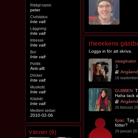
Riktigt namn:
peter
Civilstatus:
Inte valt
Läggning:
Inte valt
Intresse:
theeekens gästb
Inte valt
Logga in för att skriva.
Bor:
Inte valt
zwaginator
Politik:
:)
Anti-allt
Angående
Dricker:
18 september 
Inte valt
Musikstil:
GUBBEN
Tj
Inte valt
Haha tack a
Klädstil:
Angående
Inte valt
26 februari 20
Medlem sedan:
2010-02-06
6pac
Tjej, 
fötter?
Vänner (9)
29 januari 20