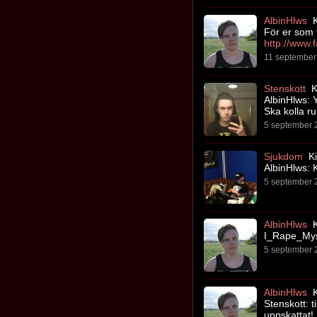
AlbinHlws
K
För er som t
11 september 
Stenskott
Ki
AlbinHlws: Y
Ska kolla run
5 september 2
Sjukdom
Ki
AlbinHlws: K
5 september 2
AlbinHlws
K
I_Rape_Myse
5 september 2
AlbinHlws
K
Stenskott: t
uppskattat!