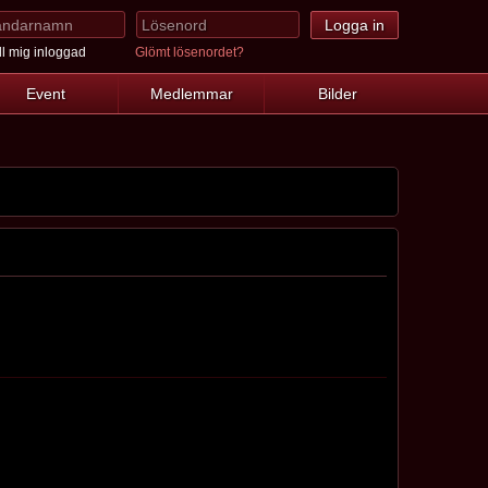
l mig inloggad
Glömt lösenordet?
Event
Medlemmar
Bilder