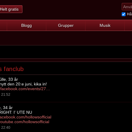
Helt gratis
Hål
Blogg
Grupper
Musik
s fanclub
ille, 33 år
nytt den 20:e juni, kika in!
https://www.facebook.com/events/276533175778134/
. 21:52
e, 34 år
IGHT: I' UTE NU
facebook.com/hollowsofficial
youtube.com/hollowsofficial
. 22:40