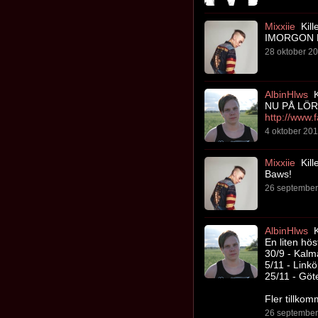
Mixxiie
Kill
IMORGON K
28 oktober 20
AlbinHlws
K
NU PÅ LÖR
4 oktober 201
Mixxiie
Kill
Baws!
26 september 
AlbinHlws
K
En liten hö
30/9 - Kal
5/11 - Linkö
25/11 - Gö
Fler tillko
26 september 