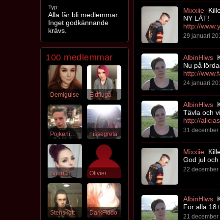
Typ:
Mixxiie
Kill
Alla får bli medlemmar.
NY LÅT!
Inget godkännande
krävs.
29 januari 20
100 medlemmar
AlbinHlws
K
Nu på lörda
24 januari 20
Demiguise
Eldfluga
AlbinHlws
K
Tävla och v
31 december 
PojkeniSvart
nissegreta
Mixxiie
Kill
God jul och 
22 december 
SourCherry
Olivier
AlbinHlws
K
För alla 18+
Stenskott
DarkFiddo
21 december 2