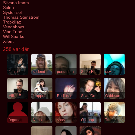
Silvana Imam
Solen
Syster sol
Thomas Stenström
Tropkillaz
Vengaboys
Vibe Tribe
Will Sparks
Xilent
258 var där
Janie
sodomi
penumbra
SuperHans
osv
ViikkeE
kroppen
Radiosuicide
ScarsOnTheHorizon
Gabbsan
0rganet
Nona
snask
Ostronpenis
Tunnelbana