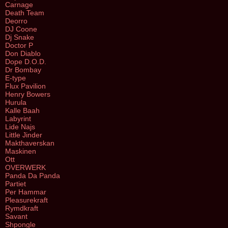
Carnage
Death Team
Deorro
DJ Coone
Dj Snake
Doctor P
Don Diablo
Dope D.O.D.
Dr Bombay
E-type
Flux Pavilion
Henry Bowers
Hurula
Kalle Baah
Labyrint
Lide Najs
Little Jinder
Makthaverskan
Maskinen
Ott
OVERWERK
Panda Da Panda
Partiet
Per Hammar
Pleasurekraft
Rymdkraft
Savant
Shpongle