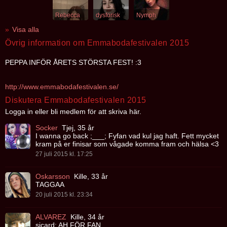
Rebecca
dysforisk
Nymph
Visa alla
Övrig information om Emmabodafestivalen 2015
PEPPA INFÖR ÅRETS STÖRSTA FEST! :3
http://www.emmabodafestivalen.se/
Diskutera Emmabodafestivalen 2015
Logga in eller bli medlem för att skriva här.
Socker
Tjej, 35 år
I wanna go back ;___; Fyfan vad kul jag haft. Fett mycket
kram på er finisar som vågade komma fram och hälsa <3
27 juli 2015 kl. 17:25
Oskarsson
Kille, 33 år
TAGGAA
20 juli 2015 kl. 23:34
ALVAREZ
Kille, 34 år
sicard: AH FÖR FAN