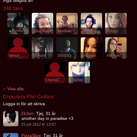
Inga tillagda än.
346 fans
●
Rockarpojken
SilverFolie
Mortelle
Brocahontaz
Potatis
Venus_Doom
Solitary
DIVISIONDYNGRAK
smurfan300
Pennyroyaltea
CherryCola
0nlyTaemint
Visa alla
Diskutera Phil Collins
Logga in för att skriva
Ek3en
Tjej, 31 år
another day in paradise <3
25 juli 2012 kl. 13:57
PizzaSlize
Tjej, 31 år