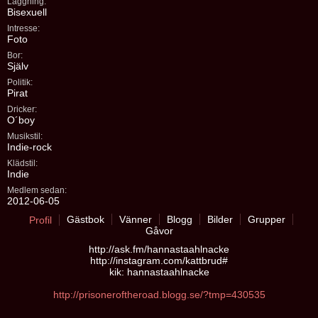
Läggning:
Bisexuell
Intresse:
Foto
Bor:
Själv
Politik:
Pirat
Dricker:
O´boy
Musikstil:
Indie-rock
Klädstil:
Indie
Medlem sedan:
2012-06-05
Gästbok
Vänner
Blogg
Bilder
Grupper
Profil
Gåvor
http://ask.fm/hannastaahlnacke
http://instagram.com/kattbrud#
kik: hannastaahlnacke
http://prisoneroftheroad.blogg.se/?tmp=430535