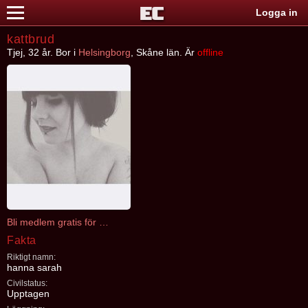
Logga in
kattbrud
Tjej, 32 år. Bor i
Helsingborg
, Skåne län. Är
offline
Bli medlem gratis för att kontakta kattbrud
Fakta
Riktigt namn:
hanna sarah
Civilstatus:
Upptagen