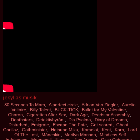
jekyllas musik
30 Seconds To Mars
,
A perfect circle
,
Adrian Von Ziegler
,
Aurelio
Voltaire
,
Billy Talent
,
BUCK-TICK
,
Bullet for My Valentine
,
Charon
,
Cigarettes After Sex
,
Dark Age
,
Deadstar Assembly
,
Deathstars
,
Detektivbyrån
,
Dia Psalma
,
Diary of Dreams
,
Disturbed
,
Emigrate
,
Escape The Fate
,
Get scared
,
Ghost
,
Gorillaz
,
Gothminister
,
Hatsune Miku
,
Kamelot
,
Kent
,
Korn
,
Lord
Of The Lost
,
Måneskin
,
Marilyn Manson
,
Mindless Self
Indulgence
,
Moonspell
,
Nirvana
,
Nox Arcana
,
Ozzy Osbourne
,