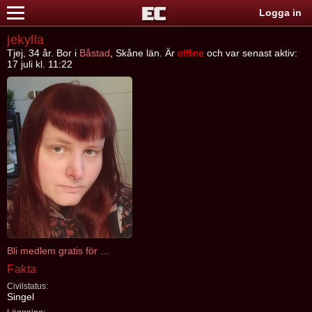
Logga in
jekylla
Tjej, 34 år. Bor i
Båstad
, Skåne län. Är
offline
och var senast aktiv:
17 juli kl. 11:22
Bli medlem gratis för att kontakta jekylla
Fakta
Civilstatus:
Singel