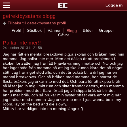
Logga in
getrektbysatans blogg
Tillbaka till getrektbysatans profil
Profil
Gästbok
Vänner
Bilder
Grupper
Blogg
Gåvor
Pallar inte mer!!
24 oktober 2013 kl. 21:58
Jag har fått en mental breakdown p.g.a skolan och bråken med min
mamma. Jag pallar inte mer. Men det dåliga är att problemen i
skolan fortsätter, jag har fått F jävla varning i matte och NO och jag
har inget stöd från mamma så att jag ska kunna klara det på något
sätt. Jag har inget stöd alls, och det är också bl. a drf jag har en
mental breakdown. Och så bråken med mamma, hon startar de
flesta bråken, jag orkar inte med det. Och bara för att skippa bråk
så låser jag in mig i mitt rum och sitter framför datorn, men mamma
har problem med det. Bara för att jag vill slippa bråk så blir det
ännu mer bråk, och så brukar min syster oftast vara emot mig när
jag bråkar med mamma. Jag orkar inte mer. I just wanna be in my
room, lay on the bed and die slowly.
Mitt liv har verkligen inte en mening längre :'(