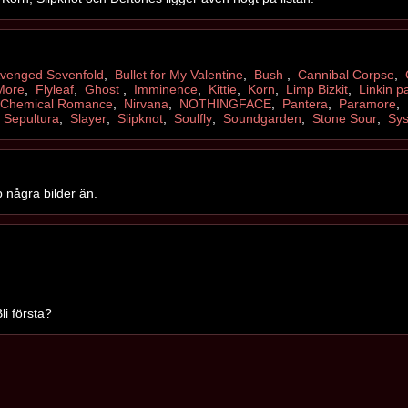
venged Sevenfold
,
Bullet for My Valentine
,
Bush
,
Cannibal Corpse
,
More
,
Flyleaf
,
Ghost
,
Imminence
,
Kittie
,
Korn
,
Limp Bizkit
,
Linkin p
 Chemical Romance
,
Nirvana
,
NOTHINGFACE
,
Pantera
,
Paramore
,
Sepultura
,
Slayer
,
Slipknot
,
Soulfly
,
Soundgarden
,
Stone Sour
,
Sys
 några bilder än.
li första?