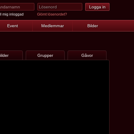
l mig inloggad
Glömt lösenordet?
Event
Medlemmar
Bilder
ilder
Grupper
Gåvor