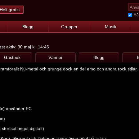
Helt gratis
Hål
Blogg
Grupper
Musik
st aktiv: 30 maj kl. 14:46
Gästbok
Vänner
Blogg
B
amförallt Nu-metal och grunge dock en del emo och andra rock stilar.
tc) använder PC
me)
t stortsett inget digitalt)
 Korn, Slipknot och Deftones ligger även högt på listan.