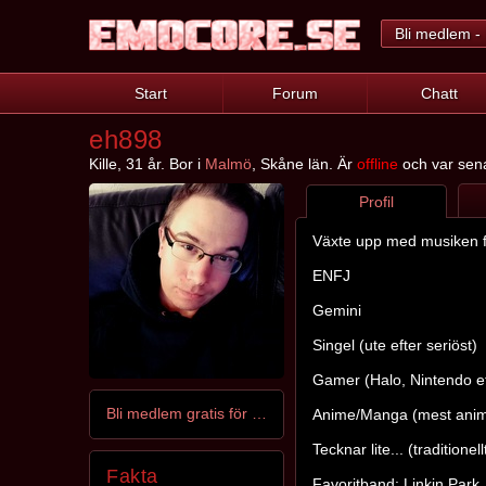
Bli medlem - 
Start
Forum
Chatt
eh898
Kille, 31 år. Bor i
Malmö
, Skåne län. Är
offline
och var sena
Profil
Växte upp med musiken fr
ENFJ
Gemini
Singel (ute efter seriöst)
Gamer (Halo, Nintendo e
Bli medlem gratis för att kontakta eh898
Anime/Manga (mest ani
Tecknar lite... (traditionell
Fakta
Favoritband: Linkin Park.