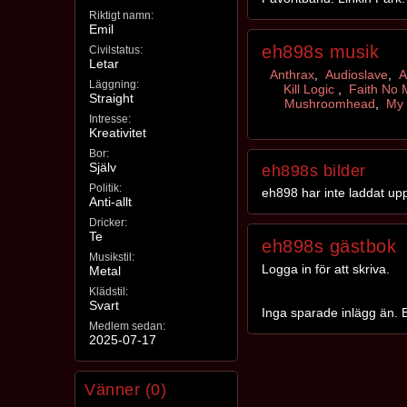
Riktigt namn:
Emil
eh898s musik
Civilstatus:
Letar
Anthrax
,
Audioslave
,
A
Läggning:
Kill Logic
,
Faith No 
Straight
Mushroomhead
,
My
Intresse:
Kreativitet
Bor:
Själv
eh898s bilder
Politik:
eh898 har inte laddat upp
Anti-allt
Dricker:
Te
eh898s gästbok
Musikstil:
Logga in för att skriva.
Metal
Klädstil:
Svart
Inga sparade inlägg än. B
Medlem sedan:
2025-07-17
Vänner (0)