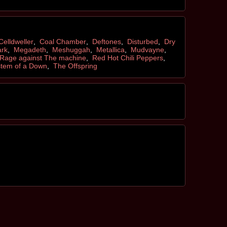
Celldweller
,
Coal Chamber
,
Deftones
,
Disturbed
,
Dry
ark
,
Megadeth
,
Meshuggah
,
Metallica
,
Mudvayne
,
Rage against The machine
,
Red Hot Chili Peppers
,
tem of a Down
,
The Offspring