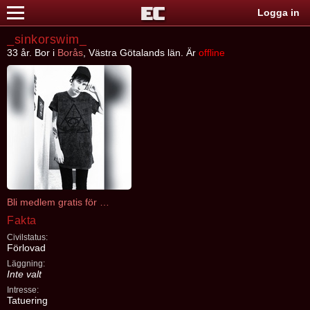
Logga in
_sinkorswim_
33 år. Bor i
Borås
, Västra Götalands län. Är
offline
Bli medlem gratis för att kontakta _sinkorswim_
Fakta
Civilstatus:
Förlovad
Läggning:
Inte valt
Intresse:
Tatuering