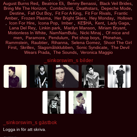
August Burns Red
,
Beatrice Eli
,
Benny Benassi
,
Black Veil Brides
,
Bring Me The Horizon
,
Combichrist
,
Deathstars
,
Depeche Mode
,
Destine
,
Fall Out Boy
,
Fit For A King
,
Fit For Rivals
,
Frantic
Amber
,
Frozen Plasma
,
Her Bright Skies
,
Hey Monday
,
Hollows
,
Icon For Hire
,
Icona Pop
,
Imber
,
KE$HA
,
Kent
,
Lady Gaga
,
Lana Del Rey
,
Linkin park
,
Marilyn Manson
,
Miriam Bryant
,
Motionless In White
,
NamNamBulu
,
Nicki Minaj
,
Of mice and
men
,
Paramore
,
Pendulum
,
Pet shop boys
,
Phinehas
,
Rammstein
,
Raubtier
,
Rihanna
,
Selena Gomez
,
Shoot The Girl
First
,
Skrillex
,
Slagsmålsklubben
,
Sonic Syndicate
,
The Devil
Wears Prada
,
The Sounds
,
Veronica Maggio
_sinkorswim_s bilder
_sinkorswim_s gästbok
Logga in för att skriva.