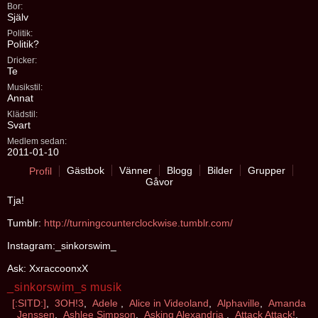
Bor:
Själv
Politik:
Politik?
Dricker:
Te
Musikstil:
Annat
Klädstil:
Svart
Medlem sedan:
2011-01-10
Gästbok
Vänner
Blogg
Bilder
Grupper
Profil
Gåvor
Tja!
Tumblr:
http://turningcounterclockwise.tumblr.com/
Instagram:_sinkorswim_
Ask: XxraccoonxX
_sinkorswim_s musik
[:SITD:]
,
3OH!3
,
Adele
,
Alice in Videoland
,
Alphaville
,
Amanda
Jenssen
,
Ashlee Simpson
,
Asking Alexandria
,
Attack Attack!
,