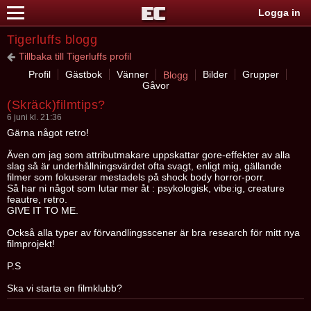
Logga in
Tigerluffs blogg
Tillbaka till Tigerluffs profil
Profil
Gästbok
Vänner
Bilder
Grupper
Blogg
Gåvor
(Skräck)filmtips?
6 juni kl. 21:36
Gärna något retro!
Även om jag som attributmakare uppskattar gore-effekter av alla
slag så är underhållningsvärdet ofta svagt, enligt mig, gällande
filmer som fokuserar mestadels på shock body horror-porr.
Så har ni något som lutar mer åt : psykologisk, vibe:ig, creature
feautre, retro.
GIVE IT TO ME.
Också alla typer av förvandlingsscener är bra research för mitt nya
filmprojekt!
P.S
Ska vi starta en filmklubb?