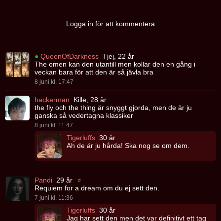
Logga in för att kommentera
●
QueenOfDarkness
Tjej, 22 år
The omen kan den utantill men kollar den en gång i
veckan bara för att den är så jävla bra
8 juni kl. 17:47
hackerman
Kille, 28 år
the fly och the thing är snyggt gjorda, men de är ju
ganska så vedertagna klassiker
8 juni kl. 11:47
Tigerluffs
30 år
Ah de är ju hårda! Ska nog se om dem.
Pandi
29 år
⭐
Requiem for a dream om du ej sett den.
7 juni kl. 11:36
Tigerluffs
30 år
Jag har sett den men det var definitivt ett tag