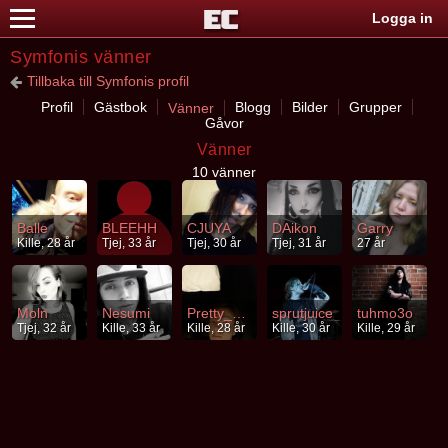
Logga in
Symfonis vänner
Tillbaka till Symfonis profil
Profil
Gästbok
Blogg
Bilder
Grupper
Vänner
Gåvor
Vänner
10 vänner
Balle
BLEEHH
CJUYA
DAikon
Garry
Kille, 28 år
Tjej, 33 år
Tjej, 30 år
Tjej, 31 år
27 år
Moln
Nesumi
Pretty_Fain
sprutjuice
tuhmo3o
Tjej, 32 år
Kille, 33 år
Kille, 28 år
Kille, 30 år
Kille, 29 år