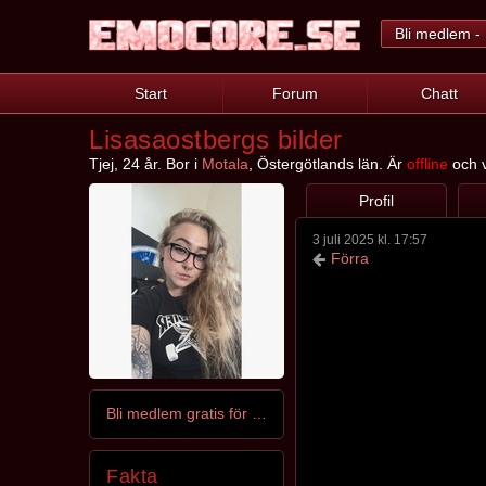
Bli medlem - 
Start
Forum
Chatt
Lisasaostbergs bilder
Tjej, 24 år. Bor i
Motala
, Östergötlands län. Är
offline
och v
Profil
3 juli 2025 kl. 17:57
Förra
Bli medlem gratis för att kontakta Lisasaostberg
Fakta