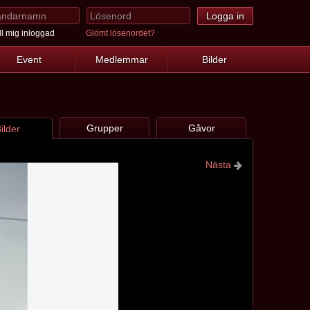
l mig inloggad
Glömt lösenordet?
Event
Medlemmar
Bilder
Grupper
Gåvor
ilder
Nästa