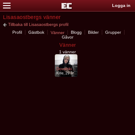
Logga in
Lisasaostbergs vänner
Tillbaka till Lisasaostbergs profil
Profil
Gästbok
Blogg
Bilder
Grupper
Vänner
Gåvor
Vänner
1 vänner
DovahkiinCat
Kille, 29 år