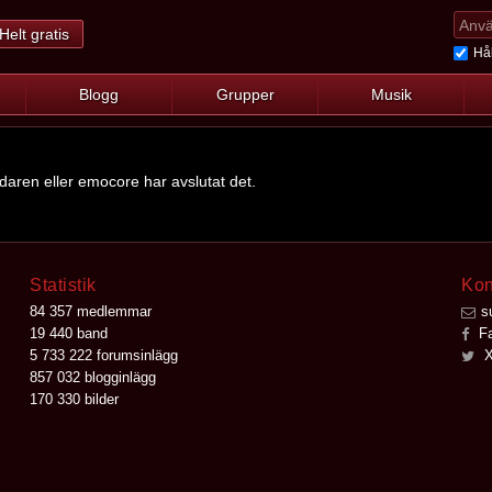
Helt gratis
Hål
Blogg
Grupper
Musik
ndaren eller emocore har avslutat det.
Statistik
Kon
84 357 medlemmar
s
19 440 band
Fa
5 733 222 forumsinlägg
X
857 032 blogginlägg
170 330 bilder