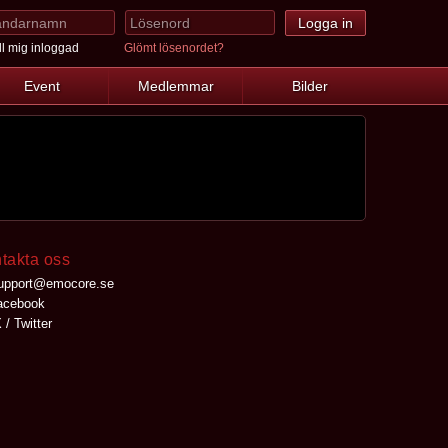
l mig inloggad
Glömt lösenordet?
Event
Medlemmar
Bilder
takta oss
upport@emocore.se
cebook
 / Twitter